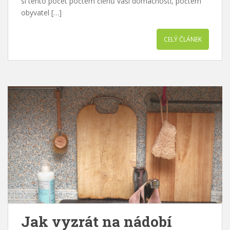
si tento počet počtem členů vaší domácnosti, počtem
obyvatel […]
CELÝ ČLÁNEK
Jak vyzrát na nádobí