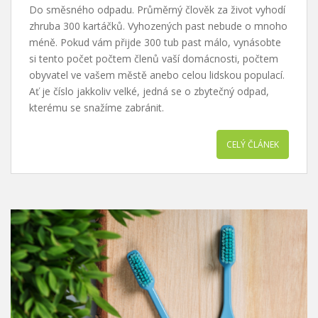
Do směsného odpadu. Průměrný člověk za život vyhodí
zhruba 300 kartáčků. Vyhozených past nebude o mnoho
méně. Pokud vám přijde 300 tub past málo, vynásobte
si tento počet počtem členů vaší domácnosti, počtem
obyvatel ve vašem městě anebo celou lidskou populací.
Ať je číslo jakkoliv velké, jedná se o zbytečný odpad,
kterému se snažíme zabránit.
CELÝ ČLÁNEK