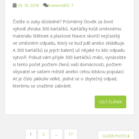
29. 10. 2018
Komentářů: 7
Čistíte si zuby důsledně? Průměrný člověk za život
vyhodí zhruba 300 kartáčků. Kartáčky kvůli směsnému
materiálu štětinek a plastové hlavice skončí nejčastěji
ve směsném odpadu, který se buď pálí anebo skládkuje.
A 300 kartáčků (a jejich balení) už nějaké to kilo odpadu
vytvoří. Pokud vám přijde 300 kartáčků málo, vynásobte
si tento počet počtem členů vaší domácnosti, počtem
obyvatel ve vašem městě anebo celou lidskou populací.
Ať je číslo jakkoliv velké, jedná se o zbytečný odpad,
kterému se snažíme zabránit.
CELÝ ČLÁNEK
NAVIGACE
1
2
…
17
OLDER POSTS