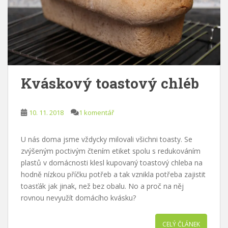
Kváskový toastový chléb
10. 11. 2018
1 komentář
U nás doma jsme vždycky milovali všichni toasty. Se
zvýšeným poctivým čtením etiket spolu s redukováním
plastů v domácnosti klesl kupovaný toastový chleba na
hodně nízkou příčku potřeb a tak vznikla potřeba zajistit
toasťák jak jinak, než bez obalu. No a proč na něj
rovnou nevyužít domácího kvásku?
CELÝ ČLÁNEK