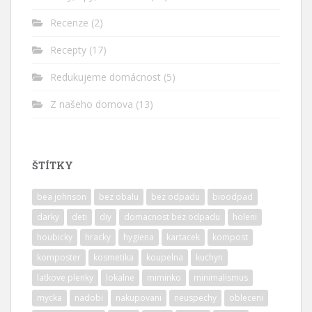
Recenze
(2)
Recepty
(17)
Redukujeme domácnost
(5)
Z našeho domova
(13)
ŠTÍTKY
bea johnson
bez obalu
bez odpadu
bioodpad
darky
deti
diy
domacnost bez odpadu
holeni
houbicky
hracky
hygiena
kartacek
kompost
komposter
kosmetika
koupelna
kuchyn
latkove plenky
lokalne
miminko
minimalismus
mycka
nadobi
nakupovani
neuspechy
obleceni