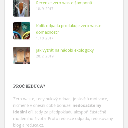
Recenze zero waste šamponů
18. 9. 2017
Kolik odpadu produkuje zero waste
domácnost?
1. 10. 2017
Jak vyzrát na nádobí ekologicky
28. 2. 2019
PROČ REDUCA?
Zero waste, tedy nulový odpad, je skvělá motivace,
nicméně v dnešní době bohužel
nedosažitelný
ideální cíl
, tedy za předpokladu alespoň částečně
moderního života. Proto redukce odpadu, redukovaný
blog a
reduca.cz
.