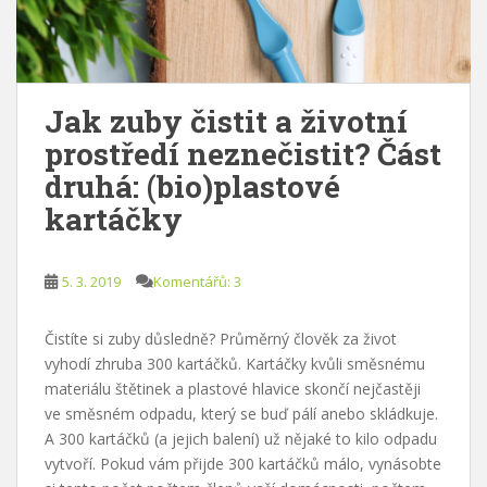
Jak zuby čistit a životní
prostředí neznečistit? Část
druhá: (bio)plastové
kartáčky
5. 3. 2019
Komentářů: 3
Čistíte si zuby důsledně? Průměrný člověk za život
vyhodí zhruba 300 kartáčků. Kartáčky kvůli směsnému
materiálu štětinek a plastové hlavice skončí nejčastěji
ve směsném odpadu, který se buď pálí anebo skládkuje.
A 300 kartáčků (a jejich balení) už nějaké to kilo odpadu
vytvoří. Pokud vám přijde 300 kartáčků málo, vynásobte