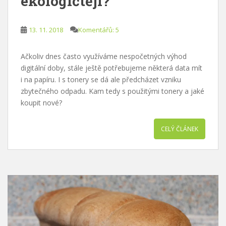
ekologičtěji?
13. 11. 2018
Komentářů: 5
Ačkoliv dnes často využíváme nespočetných výhod
digitální doby, stále ještě potřebujeme některá data mít
i na papíru. I s tonery se dá ale předcházet vzniku
zbytečného odpadu. Kam tedy s použitými tonery a jaké
koupit nové?
CELÝ ČLÁNEK