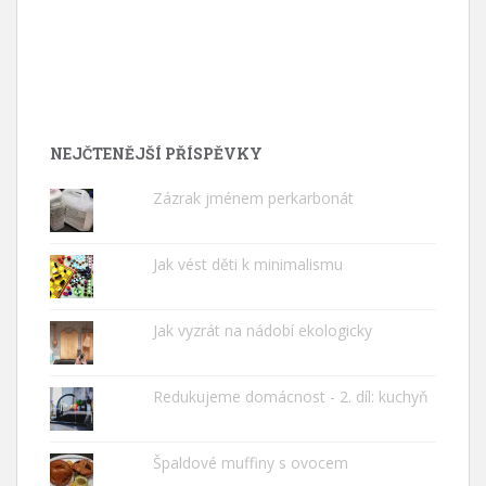
NEJČTENĚJŠÍ PŘÍSPĚVKY
Zázrak jménem perkarbonát
Jak vést děti k minimalismu
Jak vyzrát na nádobí ekologicky
Redukujeme domácnost - 2. díl: kuchyň
Špaldové muffiny s ovocem