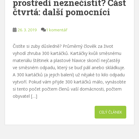
prostředí neznečistit? Část
čtvrtá: další pomocníci
26. 3. 2019
1 komentář
Čistíte si zuby důsledně? Průměrný člověk za život
vyhodí zhruba 300 kartáčků. Kartáčky kvůli směsnému
materiálu štětinek a plastové hlavice skončí nejčastěji
ve směsném odpadu, který se buď pálí anebo skládkuje.
A 300 kartáčků (a jejich balení) už nějaké to kilo odpadu
vytvoří. Pokud vám přijde 300 kartáčků málo, vynásobte
si tento počet počtem členů vaší domácnosti, počtem
obyvatel […]
CELÝ ČLÁNEK