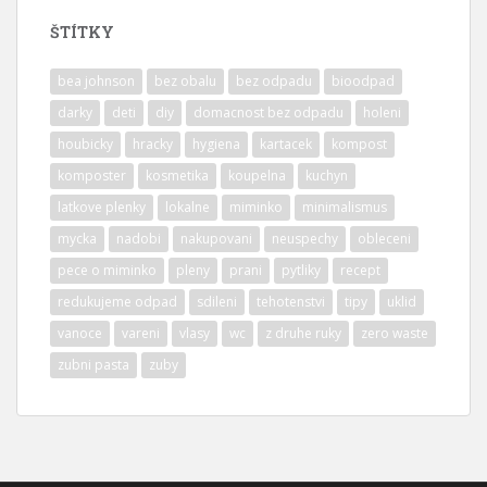
ŠTÍTKY
bea johnson
bez obalu
bez odpadu
bioodpad
darky
deti
diy
domacnost bez odpadu
holeni
houbicky
hracky
hygiena
kartacek
kompost
komposter
kosmetika
koupelna
kuchyn
latkove plenky
lokalne
miminko
minimalismus
mycka
nadobi
nakupovani
neuspechy
obleceni
pece o miminko
pleny
prani
pytliky
recept
redukujeme odpad
sdileni
tehotenstvi
tipy
uklid
vanoce
vareni
vlasy
wc
z druhe ruky
zero waste
zubni pasta
zuby