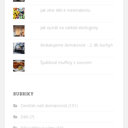
Jak vést děti k minimalismu
Jak vyzrát na nádobí ekologicky
Redukujeme domácnost - 2. díl: kuchyň
Špaldové muffiny s ovocem
RUBRIKY
Deníček naší domácnosti
(151)
Děti
(7)
DIY (udělej si sám)
(10)