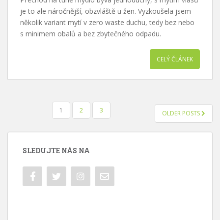
je to ale náročnější, obzvláště u žen. Vyzkoušela jsem
několik variant mytí v zero waste duchu, tedy bez nebo
s minimem obalů a bez zbytečného odpadu.
CELÝ ČLÁNEK
NAVIGACE
1
2
3
OLDER POSTS
PRO
PŘÍSPĚVKY
SLEDUJTE NÁS NA