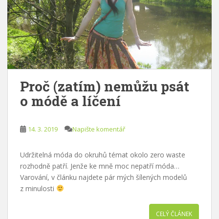
Proč (zatím) nemůžu psát
o módě a líčení
14. 3. 2019
Napište komentář
Udržitelná móda do okruhů témat okolo zero waste
rozhodně patří. Jenže ke mně moc nepatří móda…
Varování, v článku najdete pár mých šílených modelů
z minulosti
CELÝ ČLÁNEK