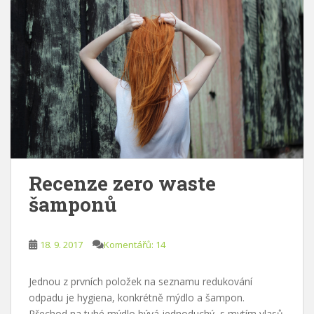
Recenze zero waste
šamponů
18. 9. 2017
Komentářů: 14
Jednou z prvních položek na seznamu redukování
odpadu je hygiena, konkrétně mýdlo a šampon.
Přechod na tuhé mýdlo bývá jednoduchý, s mytím vlasů