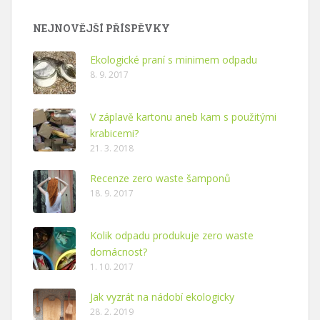
NEJNOVĚJŠÍ PŘÍSPĚVKY
Ekologické praní s minimem odpadu
8. 9. 2017
V záplavě kartonu aneb kam s použitými
krabicemi?
21. 3. 2018
Recenze zero waste šamponů
18. 9. 2017
Kolik odpadu produkuje zero waste
domácnost?
1. 10. 2017
Jak vyzrát na nádobí ekologicky
28. 2. 2019