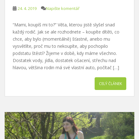
24. 4. 2019
Napište komentář
“Mami, koupíš mi to?” Věta, kterou jistě slyšel snad
každý rodič. Jak se ale rozhodnete – koupíte dítěti, co
chce, aby bylo (momentálně) šťastné, anebo mu
vysvětlíte, proč mu to nekoupíte, aby pochopilo
podstatu štěstí? Žijeme v době, kdy máme všechno.
Dostatek vody, jídla, dostatek ošacení, střechu nad
hlavou, většina rodin má své vlastní auto, počítač […]
CELÝ ČLÁNEK