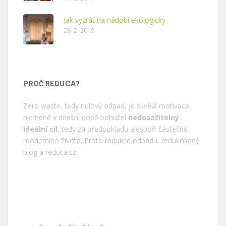
Jak vyzrát na nádobí ekologicky
28. 2. 2019
PROČ REDUCA?
Zero waste, tedy nulový odpad, je skvělá motivace,
nicméně v dnešní době bohužel
nedosažitelný
ideální cíl
, tedy za předpokladu alespoň částečně
moderního života. Proto redukce odpadu, redukovaný
blog a
reduca.cz
.