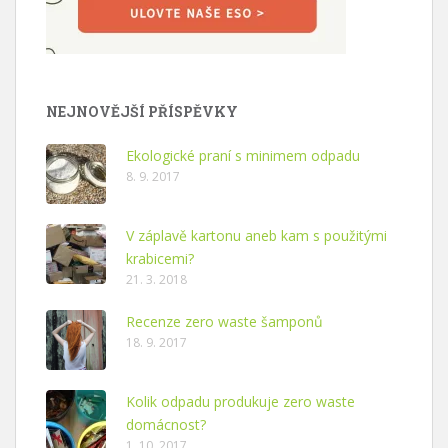
NEJNOVĚJŠÍ PŘÍSPĚVKY
Ekologické praní s minimem odpadu
8. 9. 2017
V záplavě kartonu aneb kam s použitými
krabicemi?
21. 3. 2018
Recenze zero waste šamponů
18. 9. 2017
Kolik odpadu produkuje zero waste
domácnost?
1. 10. 2017