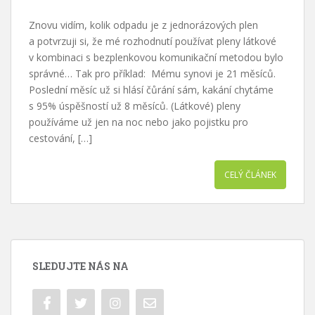
Znovu vidím, kolik odpadu je z jednorázových plen
a potvrzuji si, že mé rozhodnutí používat pleny látkové
v kombinaci s bezplenkovou komunikační metodou bylo
správné… Tak pro příklad: Mému synovi je 21 měsíců.
Poslední měsíc už si hlásí čůrání sám, kakání chytáme
s 95% úspěšností už 8 měsíců. (Látkové) pleny
používáme už jen na noc nebo jako pojistku pro
cestování, […]
CELÝ ČLÁNEK
SLEDUJTE NÁS NA