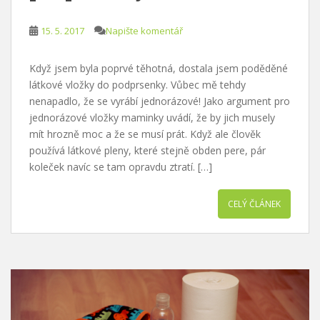
15. 5. 2017
Napište komentář
Když jsem byla poprvé těhotná, dostala jsem poděděné
látkové vložky do podprsenky. Vůbec mě tehdy
nenapadlo, že se vyrábí jednorázové! Jako argument pro
jednorázové vložky maminky uvádí, že by jich musely
mít hrozně moc a že se musí prát. Když ale člověk
používá látkové pleny, které stejně obden pere, pár
koleček navíc se tam opravdu ztratí. […]
CELÝ ČLÁNEK