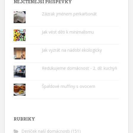
NEJČTENĚJŠÍ PŘÍSPĚVKY
Zázrak jménem perkarbonát
Jak vést děti k minimalismu
Jak vyzrát na nádobí ekologicky
Redukujeme domácnost - 2. díl: kuchyň
Špaldové muffiny s ovocem
RUBRIKY
Deníček naší domácnosti
(151)