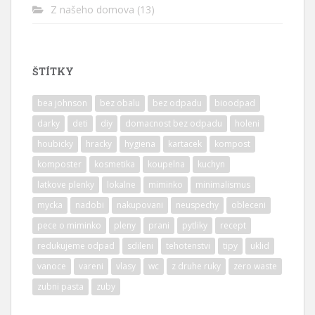
Z našeho domova
(13)
ŠTÍTKY
bea johnson
bez obalu
bez odpadu
bioodpad
darky
deti
diy
domacnost bez odpadu
holeni
houbicky
hracky
hygiena
kartacek
kompost
komposter
kosmetika
koupelna
kuchyn
latkove plenky
lokalne
miminko
minimalismus
mycka
nadobi
nakupovani
neuspechy
obleceni
pece o miminko
pleny
prani
pytliky
recept
redukujeme odpad
sdileni
tehotenstvi
tipy
uklid
vanoce
vareni
vlasy
wc
z druhe ruky
zero waste
zubni pasta
zuby