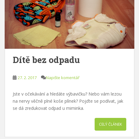
Dítě bez odpadu
27. 2. 2017
Napište komentář
Jste v očekávání a hledáte výbavičku? Nebo vám lezou
na nervy věčně plné koše plínek? Pojďte se podívat, jak
se dá zredukovat odpad u miminka.
CELÝ ČLÁNEK