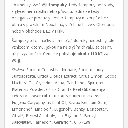
kosmetiky. Vyrábějí
šampuky
, tedy šampony bez vody,
s glycerinem rostlinného původu, jedná se tedy
o veganské produkty. Ponio šampuky nakoupíte bez
obalu v pražském Nebalenu, v Zelené hlavě v Olomouci
nebo v obchodě BEZ v Písku.
Šampuky této značky se mi ještě do ruky nedostaly, ale
vzhledem k tomu, jakou na ně slyším chválu, se těším,
až je vyzkouším. Cena se pohybuje
okolo 110 Kč za
30 g
.
Složení
: Sodium Cocoyl Isethionate, Sodium Lauryl
Sulfoacetate, Urtica Diotica Extract, Citrus Limon, Cocos
Nucifera Oil, Glycerine, Aqua, Panthenol, Spirulina
Platensis Powder, Citrus Grandis Peel Oil, Cananga
Odorata Flower Oil, Citrus Aurantium Dulcis Peel Oil,
Eugenia Caryophyllus Leaf Oil, Styrax Benzoin Gum,
Limonene*, Linalool*, Eugenol*, Benzyl Benzoate*,
Citral*, Benzyl Alcohol*, Iso-Eugenol*, Benzyl
Salicylate*, Farnesol*, Geraniol*, CI 77288