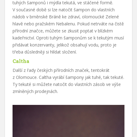
tuhých šamponů i mýdla tekutá, ve stáčené formě.
V současné době si lze natočit šampon do vlastních
nádob v brněnské Bráně ke zdraví, olomoucké Zelené
hlavě nebo pražském Nebalenu. Pokud netrváte na čistě
přírodní značce, můžete se zkusit poptat v blízkém
kadeřnictví. Oproti tuhým šamponům se k tekutým musí
přidávat konzervanty, jelikož obsahují vodu, proto je
třeba důsledněji si hlídat složení.
Caltha
Další z řady českých přírodních značek, tentokrát
z Olomouce. Caltha vyrábí šampony jak tuhé, tak tekuté.
Ty tekuté si můžete natočit do vlastních zásob ve výše
zmíněných prodejnách.