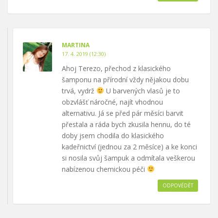
MARTINA
17. 4. 2019 (12:30)
Ahoj Terezo, přechod z klasického
šamponu na přírodní vždy nějakou dobu
trvá, vydrž
U barvených vlasů je to
obzvlášť náročné, najít vhodnou
alternativu. Já se před pár měsíci barvit
přestala a ráda bych zkusila hennu, do té
doby jsem chodila do klasického
kadeřnictví (jednou za 2 měsíce) a ke konci
si nosila svůj šampuk a odmítala veškerou
nabízenou chemickou péči
ODPOVĚDĚT