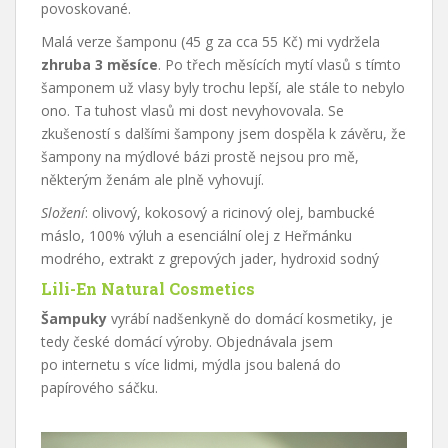
povoskované.
Malá verze šamponu (45 g za cca 55 Kč) mi vydržela
zhruba 3 měsíce
. Po třech měsících mytí vlasů s tímto
šamponem už vlasy byly trochu lepší, ale stále to nebylo
ono. Ta tuhost vlasů mi dost nevyhovovala. Se
zkušeností s dalšími šampony jsem dospěla k závěru, že
šampony na mýdlové bázi prostě nejsou pro mě,
některým ženám ale plně vyhovují.
Složení
: olivový, kokosový a ricinový olej, bambucké
máslo, 100% výluh a esenciální olej z Heřmánku
modrého, extrakt z grepových jader, hydroxid sodný
Lili-En Natural Cosmetics
Šampuky
vyrábí nadšenkyně do domácí kosmetiky, je
tedy české domácí výroby. Objednávala jsem
po internetu s více lidmi, mýdla jsou balená do
papírového sáčku.