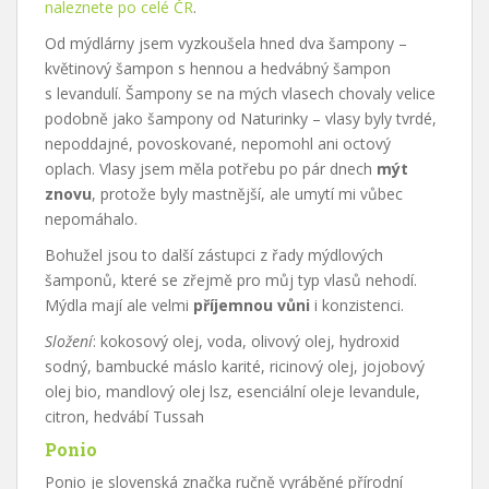
naleznete po celé ČR
.
Od mýdlárny jsem vyzkoušela hned dva šampony –
květinový šampon s hennou a hedvábný šampon
s levandulí. Šampony se na mých vlasech chovaly velice
podobně jako šampony od Naturinky – vlasy byly tvrdé,
nepoddajné, povoskované, nepomohl ani octový
oplach. Vlasy jsem měla potřebu po pár dnech
mýt
znovu
, protože byly mastnější, ale umytí mi vůbec
nepomáhalo.
Bohužel jsou to další zástupci z řady mýdlových
šamponů, které se zřejmě pro můj typ vlasů nehodí.
Mýdla mají ale velmi
příjemnou vůni
i konzistenci.
Složení
: kokosový olej, voda, olivový olej, hydroxid
sodný, bambucké máslo karité, ricinový olej, jojobový
olej bio, mandlový olej lsz, esenciální oleje levandule,
citron, hedvábí Tussah
Ponio
Ponio je slovenská značka ručně vyráběné přírodní