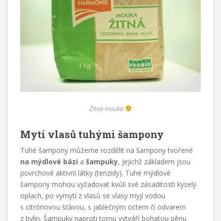
Žitná mouka
Mytí vlasů tuhými šampony
Tuhé šampony můžeme rozdělit na šampony tvořené
na mýdlové bázi
a
šampuky
, jejichž základem jsou
povrchově aktivní látky (tenzidy). Tuhé mýdlové
šampony mohou vyžadovat kvůli své zásaditosti kyselý
oplach, po vymytí z vlasů se vlasy myjí vodou
s citrónovou šťávou, s jablečným octem či odvarem
z bylin. Šampuky naproti tomu vytváří bohatou pěnu