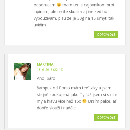
odporucam
mam ten s cajovnikom proti
lupinam, ale urcite skusim aj ine ked ho
vypouzivam, pisu ze je 30g na 15 umyti tak
uvidim
ODPOVĚDĚT
MARTINA
13. 6. 2018 (22:44)
Ahoj Sáro,
šampuk od Ponio mám teď taky a jsem
stejně spokojená jako Ty. Už jsem si s ním
myla hlavu více než 15x
Držím palce, ať
dobře slouží i nadále.
ODPOVĚDĚT