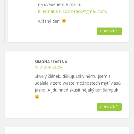
na uvedeném e-mailu:
lili.en.natural.cosmetics@gmail.com
.
Krásný den!
ODPOVĚDĚT
SIMONA ŠŤASTNÁ
10. 3. 2019 (22:25)
Skvělý článek, děkuji. Díky němu jsem si
udělala v zero waste možnostech mytí vlasů
jasno. A jdu hned zkusit nějaký ten šampuk
ODPOVĚDĚT