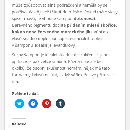
může způsobovat silné podráždění a neměla by se
používat častěji než třikrát do měsíce. Pokud máte vlasy
spíše tmavší, je vhodné šampon
dotónovat
.
Barevného pigmentu docílíte
přidáním mleté skořice,
kakaa nebo červeného marockého jílu
. Vůni do
vlasů snadno doplní pár kapek esenciálního oleje
v šamponu. Ideální je levandulový.
Suchý šampon je ideální skladovat v cukřence, jeho
aplikace je pak velice snadná. Přiznám se ale bez
okolků, že osobní zkušenost nemám, nějak mě tato
forma mytí vlasů neláká, i když věřím, že své příznivce
má.
Pošlete to dál:
C
C
C
C
l
l
l
l
i
i
i
i
c
c
c
c
k
k
k
k
t
t
t
t
o
o
o
o
Related
s
s
s
s