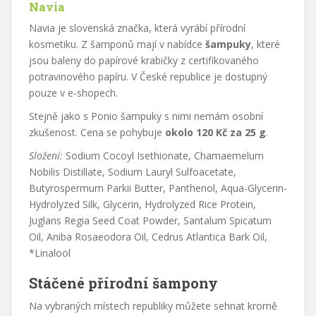
Navia
Navia je slovenská značka, která vyrábí přírodní
kosmetiku. Z šamponů mají v nabídce
šampuky
, které
jsou baleny do papírové krabičky z certifikovaného
potravinového papíru. V České republice je dostupný
pouze v e-shopech.
Stejně jako s Ponio šampuky s nimi nemám osobní
zkušenost. Cena se pohybuje
okolo 120 Kč za 25 g
.
Složení:
Sodium Cocoyl Isethionate, Chamaemelum
Nobilis Distillate, Sodium Lauryl Sulfoacetate,
Butyrospermum Parkii Butter, Panthenol, Aqua-Glycerin-
Hydrolyzed Silk, Glycerin, Hydrolyzed Rice Protein,
Juglans Regia Seed Coat Powder, Santalum Spicatum
Oil, Aniba Rosaeodora Oil, Cedrus Atlantica Bark Oil,
*Linalool
Stáčené přírodní šampony
Na vybraných místech republiky můžete sehnat kromě