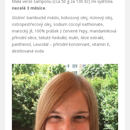
Malá verze šamponu (cca 50 g za 130 Kč) mi vydržela
necelé 3 měsíce
.
Složení
: bambucké máslo, kokosový olej, ricinový olej,
ostropestřecový olej, sodium cocoyl isethionate,
marocký jíl, 100% prášek z červené řepy, mandarinková
přírodní silice, tekuté hedvábí, inulin, Aloe extrakt,
panthenol, Leucidal – přírodní konzervant, vitamin E,
destilovaná voda