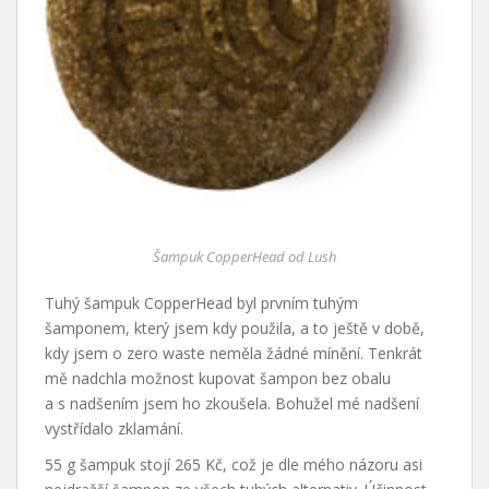
Šampuk CopperHead od Lush
Tuhý šampuk CopperHead byl prvním tuhým
šamponem, který jsem kdy použila, a to ještě v době,
kdy jsem o zero waste neměla žádné mínění. Tenkrát
mě nadchla možnost kupovat šampon bez obalu
a s nadšením jsem ho zkoušela. Bohužel mé nadšení
vystřídalo zklamání.
55 g šampuk stojí 265 Kč, což je dle mého názoru asi