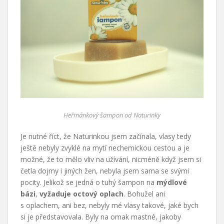
Heřmánkový šampon od Naturinky
Je nutné říct, že Naturinkou jsem začínala, vlasy tedy
ještě nebyly zvyklé na mytí nechemickou cestou a je
možné, že to mělo vliv na užívání, nicméně když jsem si
četla dojmy i jiných žen, nebyla jsem sama se svými
pocity. Jelikož se jedná o tuhý šampon na
mýdlové
bázi
,
vyžaduje octový oplach
. Bohužel ani
s oplachem, ani bez, nebyly mé vlasy takové, jaké bych
si je představovala. Byly na omak mastné, jakoby