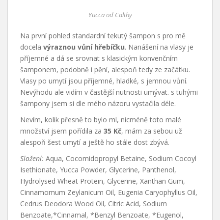
Yucca od Calthy
Na první pohled standardní tekutý šampon s pro mě
docela
výraznou vůní hřebíčku
. Nanášení na vlasy je
příjemné a dá se srovnat s klasickým konvenčním
šamponem, podobně i pění, alespoň tedy ze začátku.
Vlasy po umytí jsou příjemné, hladké, s jemnou vůní.
Nevýhodu ale vidím v častější nutnosti umývat. s tuhými
šampony jsem si dle mého názoru vystačila déle.
Nevím, kolik přesně to bylo ml, nicméně toto malé
množství jsem pořídila za
35 Kč
, mám za sebou už
alespoň šest umytí a ještě ho stále dost zbývá.
Složení:
Aqua, Cocomidopropyl Betaine, Sodium Cocoyl
Isethionate, Yucca Powder, Glycerine, Panthenol,
Hydrolysed Wheat Protein, Glycerine, Xanthan Gum,
Cinnamomum Zeylanicum Oil, Eugenia Caryophyllus Oil,
Cedrus Deodora Wood Oil, Citric Acid, Sodium
Benzoate,*Cinnamal, *Benzyl Benzoate, *Eugenol,