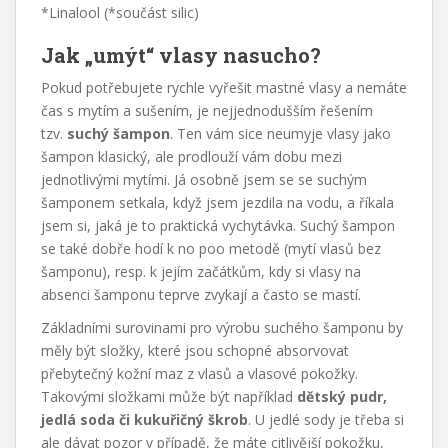
*Linalool (*součást silic)
Jak „umýt“ vlasy nasucho?
Pokud potřebujete rychle vyřešit mastné vlasy a nemáte
čas s mytím a sušením, je nejjednodušším řešením
tzv.
suchý šampon
. Ten vám sice neumyje vlasy jako
šampon klasický, ale prodlouží vám dobu mezi
jednotlivými mytími. Já osobně jsem se se suchým
šamponem setkala, když jsem jezdila na vodu, a říkala
jsem si, jaká je to praktická vychytávka. Suchý šampon
se také dobře hodí k no poo metodě (mytí vlasů bez
šamponu), resp. k jejím začátkům, kdy si vlasy na
absenci šamponu teprve zvykají a často se mastí.
Základními surovinami pro výrobu suchého šamponu by
měly být složky, které jsou schopné absorvovat
přebytečný kožní maz z vlasů a vlasové pokožky.
Takovými složkami může být například
dětský pudr,
jedlá soda či kukuřičný škrob
. U jedlé sody je třeba si
ale dávat pozor v případě, že máte citlivější pokožku,