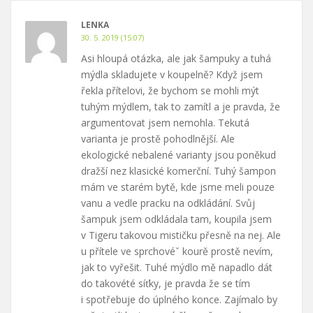
LENKA
30. 5. 2019 (15:07)
Asi hloupá otázka, ale jak šampuky a tuhá
mýdla skladujete v koupelně? Když jsem
řekla přítelovi, že bychom se mohli mýt
tuhým mýdlem, tak to zamítl a je pravda, že
argumentovat jsem nemohla. Tekutá
varianta je prostě pohodlnější. Ale
ekologické nebalené varianty jsou poněkud
dražší nez klasické komerční. Tuhý šampon
mám ve starém bytě, kde jsme meli pouze
vanu a vedle pracku na odkládání. Svůj
šampuk jsem odkládala tam, koupila jsem
v Tigeru takovou mističku přesně na nej. Ale
u přítele ve sprchovéˇ kourě prostě nevím,
jak to vyřešit. Tuhé mýdlo mě napadlo dát
do takovété síťky, je pravda že se tím
i spotřebuje do úplného konce. Zajímalo by