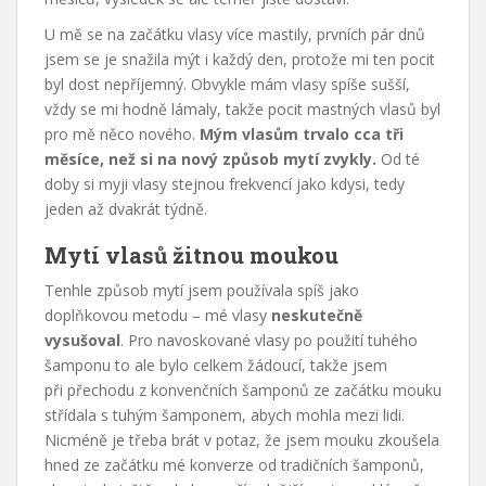
U mě se na začátku vlasy více mastily, prvních pár dnů
jsem se je snažila mýt i každý den, protože mi ten pocit
byl dost nepříjemný. Obvykle mám vlasy spíše sušší,
vždy se mi hodně lámaly, takže pocit mastných vlasů byl
pro mě něco nového.
Mým vlasům trvalo cca tři
měsíce, než si na nový způsob mytí zvykly.
Od té
doby si myji vlasy stejnou frekvencí jako kdysi, tedy
jeden až dvakrát týdně.
Mytí vlasů žitnou moukou
Tenhle způsob mytí jsem používala spíš jako
doplňkovou metodu – mé vlasy
neskutečně
vysušoval
. Pro navoskované vlasy po použití tuhého
šamponu to ale bylo celkem žádoucí, takže jsem
při přechodu z konvenčních šamponů ze začátku mouku
střídala s tuhým šamponem, abych mohla mezi lidi.
Nicméně je třeba brát v potaz, že jsem mouku zkoušela
hned ze začátku mé konverze od tradičních šamponů,