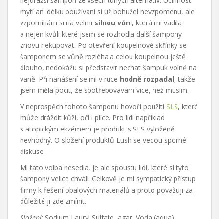
nejdražší šampon ze všech tuhých alternativ. Účinnost
mytí ani délku používání si už bohužel nevzpomenu, ale
vzpomínám si na velmi
silnou vůni
, která mi vadila
a nejen kvůli které jsem se rozhodla další šampony
znovu nekupovat. Po otevření koupelnové skřínky se
šamponem se vůně rozléhala celou koupelnou ještě
dlouho, nedokážu si představit nechat šampuk volně na
vaně. Při nanášení se mi v ruce
hodně rozpadal
, takže
jsem měla pocit, že spotřebovávám více, než musím.
V neprospěch tohoto šamponu hovoří použití
SLS
, které
může dráždit kůži, oči i plíce. Pro lidi například
s atopickým ekzémem je produkt s SLS vyloženě
nevhodný. O složení produktů Lush se vedou sporné
diskuse.
Mi tato volba nesedla, je ale spoustu lidí, které si tyto
šampony velice chválí. Celkově je mi sympatický přístup
firmy k řešení obalových materiálů a proto považuji za
důležité ji zde zmínit.
Složení
: Sodium Lauryl Sulfate, agar, Voda (aqua),