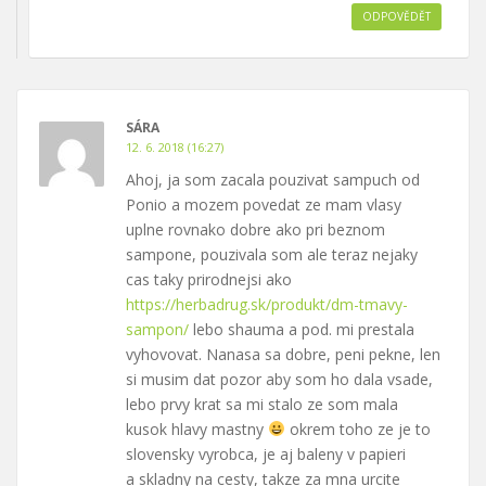
ODPOVĚDĚT
SÁRA
12. 6. 2018 (16:27)
Ahoj, ja som zacala pouzivat sampuch od
Ponio a mozem povedat ze mam vlasy
uplne rovnako dobre ako pri beznom
sampone, pouzivala som ale teraz nejaky
cas taky prirodnejsi ako
https://herbadrug.sk/produkt/dm-tmavy-
sampon/
lebo shauma a pod. mi prestala
vyhovovat. Nanasa sa dobre, peni pekne, len
si musim dat pozor aby som ho dala vsade,
lebo prvy krat sa mi stalo ze som mala
kusok hlavy mastny
okrem toho ze je to
slovensky vyrobca, je aj baleny v papieri
a skladny na cesty, takze za mna urcite