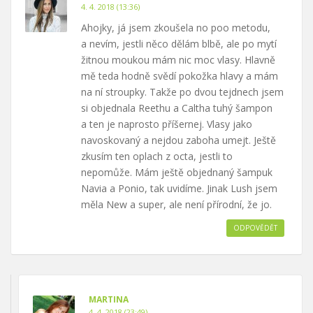
4. 4. 2018 (13:36)
Ahojky, já jsem zkoušela no poo metodu,
a nevím, jestli něco dělám blbě, ale po mytí
žitnou moukou mám nic moc vlasy. Hlavně
mě teda hodně svědí pokožka hlavy a mám
na ní stroupky. Takže po dvou tejdnech jsem
si objednala Reethu a Caltha tuhý šampon
a ten je naprosto příšernej. Vlasy jako
navoskovaný a nejdou zaboha umejt. Ještě
zkusím ten oplach z octa, jestli to
nepomůže. Mám ještě objednaný šampuk
Navia a Ponio, tak uvidíme. Jinak Lush jsem
měla New a super, ale není přírodní, že jo.
ODPOVĚDĚT
MARTINA
4. 4. 2018 (23:49)