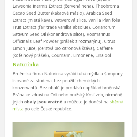
Lawsonia Inermis Extract (červená hena), Theobroma
Cacao Seed Butter (kakaové máslo), Arabica Seed
Extract (mletá káva), Vetiverová silice, Vanilla Planifolia
Fruit Extract (fair trade vanilka absolue), Coriandrum
Sativum Seed Oil (koriandrová silice), Rosmarinus
Officinalis Leaf Powder (prášek z rozmarýnu), Citrus
Limon Juice, (čerstvá bio citronová šťáva), Caffeine
(kofeinový prášek), Coumarin, Limonene, Linalool
Naturinka
Brněnská firma Naturinka vyrábí tuhá mýdla a šampony
lisované za studena, bez použití chemických
konzervantů. Bez obalů je prodává například brněnská
Brána ke zdraví na Orlí nebo pražský Kosí zob, nicméně
jejich
obaly jsou vratné
a můžete je donést na
sběrná
místa
po celé České republice.