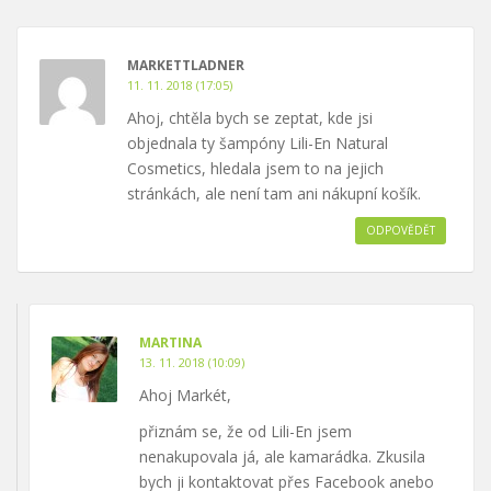
MARKETTLADNER
11. 11. 2018 (17:05)
Ahoj, chtěla bych se zeptat, kde jsi
objednala ty šampóny Lili-En Natural
Cosmetics, hledala jsem to na jejich
stránkách, ale není tam ani nákupní košík.
ODPOVĚDĚT
MARTINA
13. 11. 2018 (10:09)
Ahoj Markét,
přiznám se, že od Lili-En jsem
nenakupovala já, ale kamarádka. Zkusila
bych ji kontaktovat přes Facebook anebo