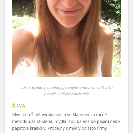
Takhle vypadají mé vlasy po umytí šamponem od Lili-En
(necelé 2 měsíce používání)
Š.IVA
Mýdlárna Š.IVA vyrábí mýdla ve Slatiňanech ručně
metodou za studena, mýdla jsou balena do papíru nebo
papírové krabičky. Prodejny s mýdly od této firmy