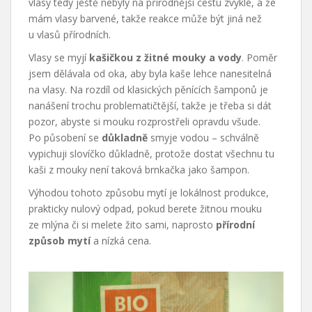
vlasy tedy ještě nebyly na přírodnější cestu zvyklé, a že
mám vlasy barvené, takže reakce může být jiná než
u vlasů přírodních.
Vlasy se myjí
kašičkou z žitné mouky a vody
. Poměr
jsem dělávala od oka, aby byla kaše lehce nanesitelná
na vlasy. Na rozdíl od klasických pěnících šamponů je
nanášení trochu problematičtější, takže je třeba si dát
pozor, abyste si mouku rozprostřeli opravdu všude.
Po působení se
důkladně
smyje vodou – schválně
vypichuji slovíčko důkladně, protože dostat všechnu tu
kaši z mouky není taková brnkačka jako šampon.
Výhodou tohoto způsobu mytí je lokálnost produkce,
prakticky nulový odpad, pokud berete žitnou mouku
ze mlýna či si melete žito sami, naprosto
přírodní
způsob mytí
a nízká cena.