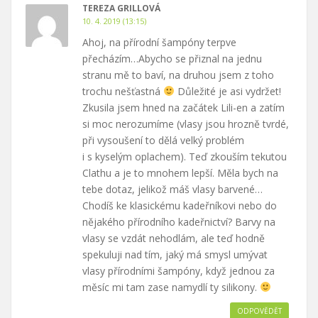
TEREZA GRILLOVÁ
10. 4. 2019 (13:15)
Ahoj, na přírodní šampóny terpve
přecházím…Abycho se přiznal na jednu
stranu mě to baví, na druhou jsem z toho
trochu nešťastná
Důležité je asi vydržet!
Zkusila jsem hned na začátek Lili-en a zatím
si moc nerozumíme (vlasy jsou hrozně tvrdé,
při vysoušení to dělá velký problém
i s kyselým oplachem). Teď zkouším tekutou
Clathu a je to mnohem lepší. Měla bych na
tebe dotaz, jelikož máš vlasy barvené…
Chodíš ke klasickému kadeřníkovi nebo do
nějakého přírodního kadeřnictví? Barvy na
vlasy se vzdát nehodlám, ale teď hodně
spekuluji nad tím, jaký má smysl umývat
vlasy přírodními šampóny, když jednou za
měsíc mi tam zase namydlí ty silikony.
ODPOVĚDĚT