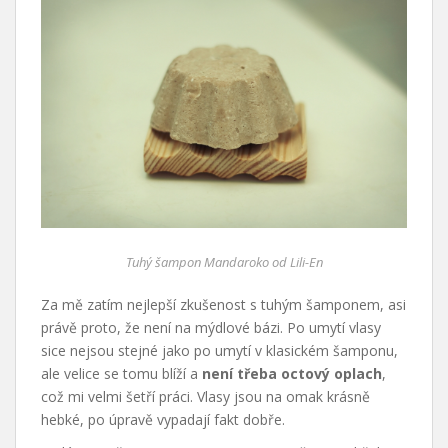
Tuhý šampon Mandaroko od Lili-En
Za mě zatím nejlepší zkušenost s tuhým šamponem, asi
právě proto, že není na mýdlové bázi. Po umytí vlasy
sice nejsou stejné jako po umytí v klasickém šamponu,
ale velice se tomu blíží a
není třeba octový oplach
,
což mi velmi šetří práci. Vlasy jsou na omak krásně
hebké, po úpravě vypadají fakt dobře.