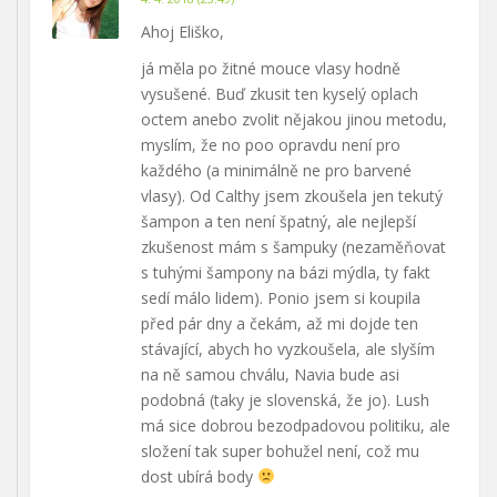
Ahoj Eliško,
já měla po žitné mouce vlasy hodně
vysušené. Buď zkusit ten kyselý oplach
octem anebo zvolit nějakou jinou metodu,
myslím, že no poo opravdu není pro
každého (a minimálně ne pro barvené
vlasy). Od Calthy jsem zkoušela jen tekutý
šampon a ten není špatný, ale nejlepší
zkušenost mám s šampuky (nezaměňovat
s tuhými šampony na bázi mýdla, ty fakt
sedí málo lidem). Ponio jsem si koupila
před pár dny a čekám, až mi dojde ten
stávající, abych ho vyzkoušela, ale slyším
na ně samou chválu, Navia bude asi
podobná (taky je slovenská, že jo). Lush
má sice dobrou bezodpadovou politiku, ale
složení tak super bohužel není, což mu
dost ubírá body