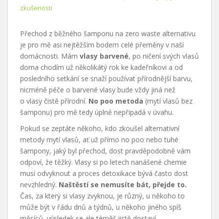
zkušenosti
Přechod z běžného šamponu na zero waste alternativu
je pro mě asi nejtěžším bodem celé přeměny v naší
domácnosti. Mám
vlasy barvené
, po ničení svých vlasů
doma chodím už několikátý rok ke kadeřníkovi a od
posledního setkání se snaží používat přírodnější barvu,
nicméně péče o barvené vlasy bude vždy jiná než
o vlasy čistě přírodní.
No poo metoda
(mytí vlasů bez
šamponu) pro mě tedy úplně nepřipadá v úvahu.
Pokud se zeptáte někoho, kdo zkoušel alternativní
metody mytí vlasů, ať už přímo no poo nebo tuhé
šampony, jaký byl přechod, dost pravděpodobně vám
odpoví, že těžký. Vlasy si po letech nanášené chemie
musí odvyknout a proces detoxikace bývá často dost
nevzhledný.
Naštěstí se nemusíte bát, přejde to.
Čas, za který si vlasy zvyknou, je různý, u někoho to
může být v řádu dnů a týdnů, u někoho jiného spíš
měsíců, výsledek se ale téměř jistě dostaví.