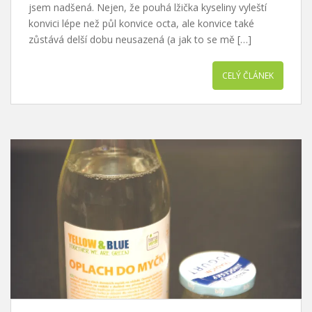
jsem nadšená. Nejen, že pouhá lžička kyseliny vyleští
konvici lépe než půl konvice octa, ale konvice také
zůstává delší dobu neusazená (a jak to se mě […]
CELÝ ČLÁNEK