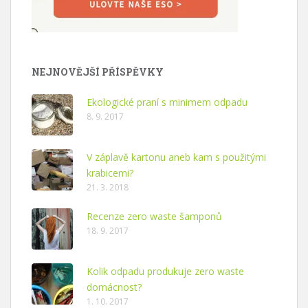
NEJNOVĚJŠÍ PŘÍSPĚVKY
Ekologické praní s minimem odpadu
8. 9. 2017
V záplavě kartonu aneb kam s použitými
krabicemi?
21. 3. 2018
Recenze zero waste šamponů
18. 9. 2017
Kolik odpadu produkuje zero waste
domácnost?
1. 10. 2017