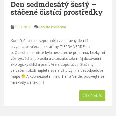
Den sedmdesátý šestý –
stáčené čistící prostředky
16. 3. 2017
Napište komentář
Konečně jsem si vzpomněla ve správný den i čas
a vydala se včera do stáčírny TIERRA VERDE s. r.
o. Obsluha na místě byla neskutečně příjemná, hezky mi
vše vysvětlila, poradila a zkonzultovala můj dosavadní
ekologický úklid a praní. Vřele doporučuji! Stáčírny
ve vašem okolí najdete zde a už brzy i na bezodpadové
mapě
A kdo neznáte firmu Tierra Verde, podívejte se
na skvělý článek […]
CELÝ ČLÁNEK