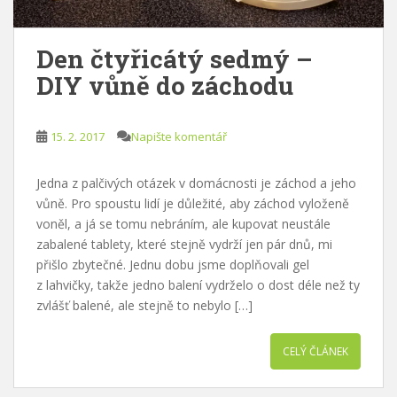
Den čtyřicátý sedmý –
DIY vůně do záchodu
15. 2. 2017
Napište komentář
Jedna z palčivých otázek v domácnosti je záchod a jeho
vůně. Pro spoustu lidí je důležité, aby záchod vyloženě
voněl, a já se tomu nebráním, ale kupovat neustále
zabalené tablety, které stejně vydrží jen pár dnů, mi
přišlo zbytečné. Jednu dobu jsme doplňovali gel
z lahvičky, takže jedno balení vydrželo o dost déle než ty
zvlášť balené, ale stejně to nebylo […]
CELÝ ČLÁNEK