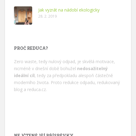
Jak vyzrát na nádobí ekologicky
28. 2. 2019
PROČ REDUCA?
Zero waste, tedy nulový odpad, je skvělá motivace,
nicméně v dnešní době bohužel
nedosažitelný
ideální cíl
, tedy za předpokladu alespoň částečně
moderního života. Proto redukce odpadu, redukovaný
blog a
reduca.cz
.
NEJČTENĚJŠÍ PŘÍSPĚVKY