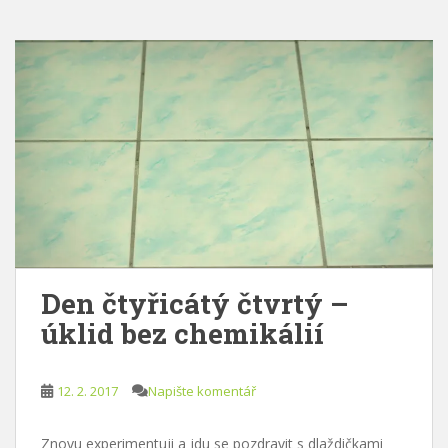
Den čtyřicátý čtvrtý –
úklid bez chemikálií
12. 2. 2017
Napište komentář
Znovu experimentuji a jdu se pozdravit s dlaždičkami