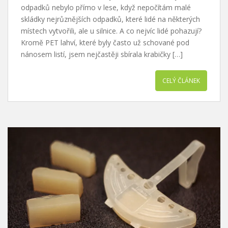
odpadků nebylo přímo v lese, když nepočítám malé
skládky nejrůznějších odpadků, které lidé na některých
místech vytvořili, ale u silnice. A co nejvíc lidé pohazují?
Kromě PET lahví, které byly často už schované pod
nánosem listí, jsem nejčastěji sbírala krabičky […]
CELÝ ČLÁNEK