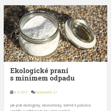
Ekologické praní
s minimem odpadu
8. 9. 2017
Komentářů: 27
Jak prát ekologicky, ekonomicky, šetrně k pokožce
i prádlu a ještě navíc tzv. zero waste?