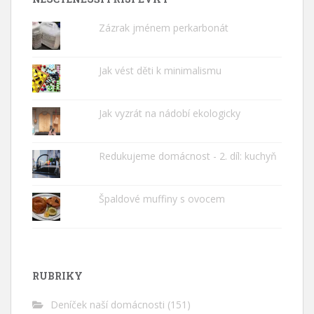
Zázrak jménem perkarbonát
Jak vést děti k minimalismu
Jak vyzrát na nádobí ekologicky
Redukujeme domácnost - 2. díl: kuchyň
Špaldové muffiny s ovocem
RUBRIKY
Deníček naší domácnosti
(151)