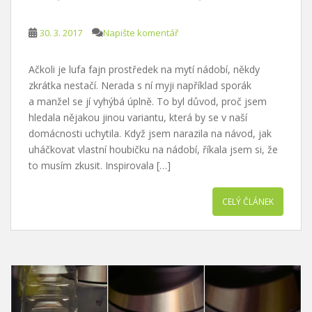
30. 3. 2017
Napište komentář
Ačkoli je lufa fajn prostředek na mytí nádobí, někdy
zkrátka nestačí. Nerada s ní myji například sporák
a manžel se jí vyhýbá úplně. To byl důvod, proč jsem
hledala nějakou jinou variantu, která by se v naší
domácnosti uchytila. Když jsem narazila na návod, jak
uháčkovat vlastní houbičku na nádobí, říkala jsem si, že
to musím zkusit. Inspirovala […]
CELÝ ČLÁNEK