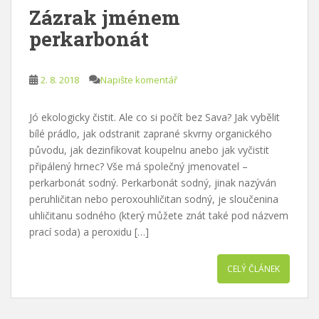
Zázrak jménem
perkarbonát
2. 8. 2018
Napište komentář
Jó ekologicky čistit. Ale co si počít bez Sava? Jak vybělit
bílé prádlo, jak odstranit zaprané skvrny organického
původu, jak dezinfikovat koupelnu anebo jak vyčistit
připálený hrnec? Vše má společný jmenovatel –
perkarbonát sodný. Perkarbonát sodný, jinak nazýván
peruhličitan nebo peroxouhličitan sodný, je sloučenina
uhličitanu sodného (který můžete znát také pod názvem
prací soda) a peroxidu […]
CELÝ ČLÁNEK