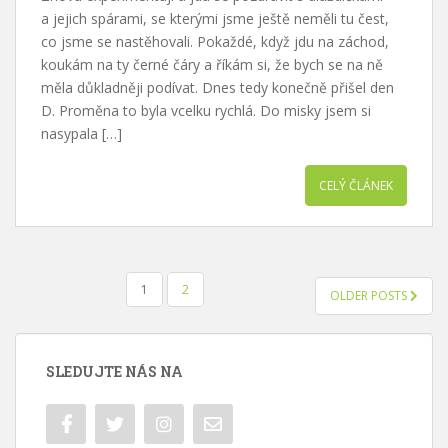
a jejich spárami, se kterými jsme ještě neměli tu čest,
co jsme se nastěhovali. Pokaždé, když jdu na záchod,
koukám na ty černé čáry a říkám si, že bych se na ně
měla důkladněji podívat. Dnes tedy konečně přišel den
D. Proměna to byla vcelku rychlá. Do misky jsem si
nasypala […]
CELÝ ČLÁNEK
NAVIGACE
1
2
OLDER POSTS
PRO
PŘÍSPĚVKY
SLEDUJTE NÁS NA