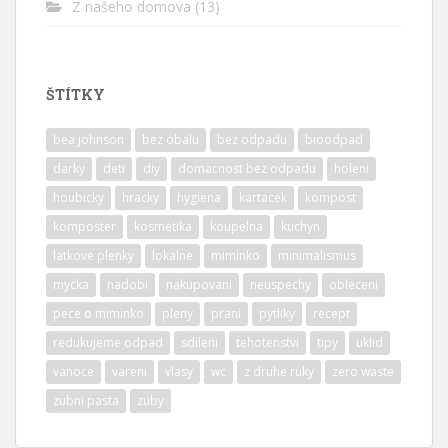
Z našeho domova
(13)
ŠTÍTKY
bea johnson
bez obalu
bez odpadu
bioodpad
darky
deti
diy
domacnost bez odpadu
holeni
houbicky
hracky
hygiena
kartacek
kompost
komposter
kosmetika
koupelna
kuchyn
latkove plenky
lokalne
miminko
minimalismus
mycka
nadobi
nakupovani
neuspechy
obleceni
pece o miminko
pleny
prani
pytliky
recept
redukujeme odpad
sdileni
tehotenstvi
tipy
uklid
vanoce
vareni
vlasy
wc
z druhe ruky
zero waste
zubni pasta
zuby