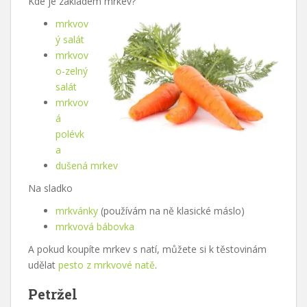
Kde je základem mrkev?
mrkvov
ý salát
mrkvov
o-zelný
salát
mrkvov
á
polévk
a
dušená mrkev
Na sladko
mrkvánky
(používám na ně klasické máslo)
mrkvová bábovka
A pokud koupíte mrkev s natí, můžete si k těstovinám
udělat
pesto z mrkvové natě
.
Petržel