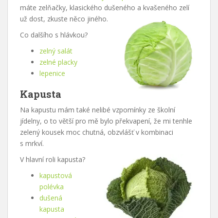
máte zelňačky, klasického dušeného a kvašeného zelí
už dost, zkuste něco jiného.
Co dalšího s hlávkou?
zelný salát
zelné placky
lepenice
Kapusta
Na kapustu mám také nelibé vzpomínky ze školní
jídelny, o to větší pro mě bylo překvapení, že mi tenhle
zelený kousek moc chutná, obzvlášť v kombinaci
s mrkví.
V hlavní roli kapusta?
kapustová
polévka
dušená
kapusta