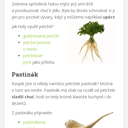
Zelenina opředená řadou mýtů prý umí léčit
a povzbuzovat chuť k jídlu. Byla by škoda schovávat si ji
jen pro poctivé vývary, když ji můžeme například
upéct
.
Jak tedy využít petržel?
gratinovaná petržel
petržel pečená
v medu
petrželové
pyré
jako příloha
Pastinák
Koupili jste si někdy namísto petržele pastinák? Možná
o tom ani nevíte. Pastinák má však na rozdíl od petržele
sladší chuť
, hodí se tedy kromě klasické kuchyně i do
dezertů.
Z pastináku připravíte:
pastináková