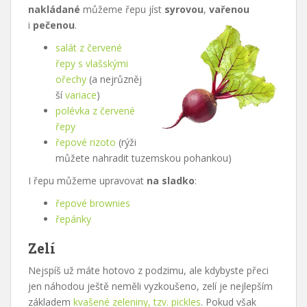
nakládané
můžeme řepu jíst
syrovou
,
vařenou
i
pečenou
.
salát z červené
řepy s vlašskými
ořechy
(a nejrůzněj
ší
variace
)
polévka z červené
řepy
řepové rizoto
(rýži
můžete nahradit tuzemskou pohankou)
I řepu můžeme upravovat
na sladko
:
řepové brownies
řepánky
Zelí
Nejspíš už máte hotovo z podzimu, ale kdybyste přeci
jen náhodou ještě neměli vyzkoušeno, zelí je nejlepším
základem
kvašené zeleniny, tzv. pickles
. Pokud však