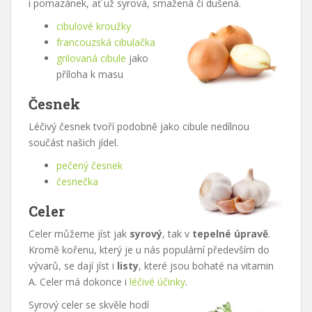
i pomazánek, ať už syrová, smažená či dušená.
cibulové kroužky
francouzská cibulačka
grilovaná cibule
jako
příloha k masu
Česnek
Léčivý česnek tvoří podobně jako cibule nedílnou
součást našich jídel.
pečený česnek
česnečka
Celer
Celer můžeme jíst jak
syrový
, tak v
tepelné úpravě
.
Kromě kořenu, který je u nás populární především do
vývarů, se dají jíst i
listy
, které jsou bohaté na vitamin
A. Celer má dokonce i
léčivé účinky
.
Syrový celer se skvěle hodí