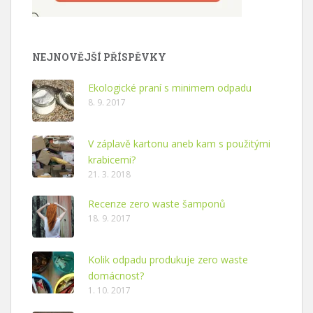
NEJNOVĚJŠÍ PŘÍSPĚVKY
Ekologické praní s minimem odpadu
8. 9. 2017
V záplavě kartonu aneb kam s použitými
krabicemi?
21. 3. 2018
Recenze zero waste šamponů
18. 9. 2017
Kolik odpadu produkuje zero waste
domácnost?
1. 10. 2017