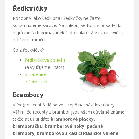
Ředkvičky
Podobně jako kedlubna i ředkvičky nejčastěji
konzumujeme syrové. Na chlebu, ve formě přísady do
nejrůznějších pomazánek či do salátů. Ale i z ředkviček
můžeme
uvařit
.
Co z ředkviček?
ředkvičková polévka
(a využijeme i natě)
smaženice
z ředkviček
Brambory
V (ne)poslední řadě se ve sklepě nachází brambory.
Věřím, že recepty z brambor jsou všem důvěrně známé,
takže ať už si dáte
bramborové placky,
bramboračku, bramborové noky, pečené
brambory, bramborovou kaši či klasické vařené