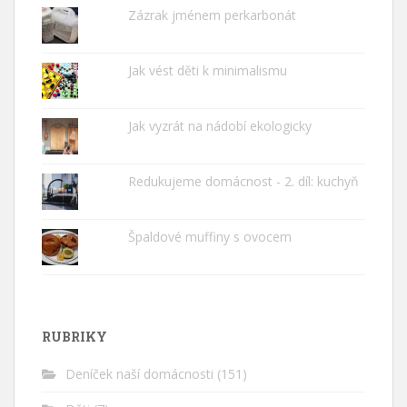
Zázrak jménem perkarbonát
Jak vést děti k minimalismu
Jak vyzrát na nádobí ekologicky
Redukujeme domácnost - 2. díl: kuchyň
Špaldové muffiny s ovocem
RUBRIKY
Deníček naší domácnosti
(151)