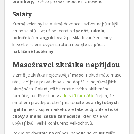
brambory
, jistě to pro vás nebude nic nového.
Saláty
Kromě zeleniny lze v zimě dokonce i sklízet nejrůznější
druhy salátů – ať už se jedná o
špenát
,
rukolu
,
polníček
či
mangold
. Využijte skladované zeleniny
k tvorbě zeleninových salátů a nebojte se přidat
naklíčené luštěniny
.
Masožravci zkrátka nepřijdou
V zimě je zkrátka nejčerstvější
maso
. Pokud máte maso
rádi, teď je ta pravá doba si ho dopřát v nejrůznějších
obměnách. Pokud ještě nemáte svého oblíbeného
farmáře, najděte si ho v
adresáři farmářů
. Nejen, že
mnohem pravděpodobněji nakoupíte
bez zbytečných
igelitů
než v supermarketu, ale také podpoříte
etické
chovy
a
menší české zemědělce
, kteří stále víc
ubývají kvůli velké konkurenci velkochovů.
Pokud se chystáte na drůbež, nebojte se koupit zvíře