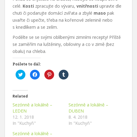
celé.
Kosti
zpracujte do vývaru,
vnitřnosti
upravte dle
chuti či podarujte domácí zvířata a zbylé
maso
pak
uvařte či upečte, třeba na kořenové zelenině nebo
s knedlíkem a se zelím.
Podělte se se svými oblíbenými zimními recepty! Příště
se zaměřím na luštěniny, obiloviny a co v zimě (bez
obalu) na chleba.
Pošlete to dál:
C
C
C
C
l
l
l
l
i
i
i
i
c
c
c
c
k
k
k
k
t
t
t
t
o
o
o
o
Related
s
s
s
s
h
h
h
h
Sezónně a lokálně –
Sezónně a lokálně –
a
a
a
a
r
r
r
r
LEDEN
DUBEN
e
e
e
e
12. 1. 2018
8. 4. 2018
o
o
o
o
n
n
n
n
In "Kuchyň"
In "Kuchyň"
T
F
P
T
w
a
i
u
i
c
n
m
Sezónně a lokálně –
t
e
t
b