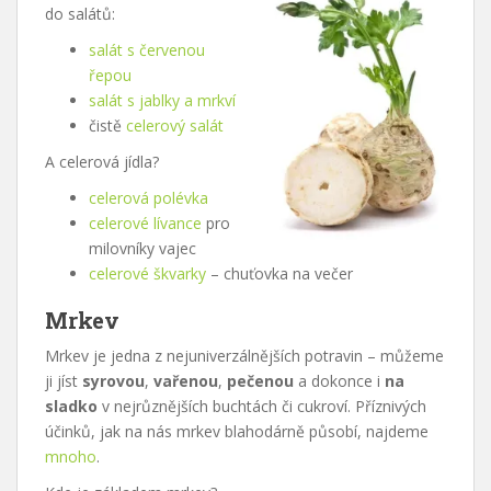
do salátů:
salát s červenou
řepou
salát s jablky a mrkví
čistě
celerový salát
A celerová jídla?
celerová polévka
celerové lívance
pro
milovníky vajec
celerové škvarky
– chuťovka na večer
Mrkev
Mrkev je jedna z nejuniverzálnějších potravin – můžeme
ji jíst
syrovou
,
vařenou
,
pečenou
a dokonce i
na
sladko
v nejrůznějších buchtách či cukroví. Příznivých
účinků, jak na nás mrkev blahodárně působí, najdeme
mnoho
.