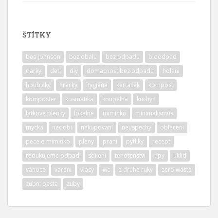
ŠTÍTKY
bea johnson
bez obalu
bez odpadu
bioodpad
darky
deti
diy
domacnost bez odpadu
holeni
houbicky
hracky
hygiena
kartacek
kompost
komposter
kosmetika
koupelna
kuchyn
latkove plenky
lokalne
miminko
minimalismus
mycka
nadobi
nakupovani
neuspechy
obleceni
pece o miminko
pleny
prani
pytliky
recept
redukujeme odpad
sdileni
tehotenstvi
tipy
uklid
vanoce
vareni
vlasy
wc
z druhe ruky
zero waste
zubni pasta
zuby