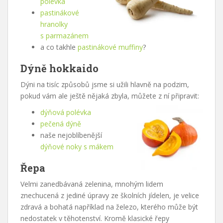
polévka
pastinákové
hranolky
s parmazánem
a co takhle
pastinákové muffiny
?
Dýně hokkaido
Dýni na tisíc způsobů jsme si užili hlavně na podzim,
pokud vám ale ještě nějaká zbyla, můžete z ní připravit:
dýňová polévka
pečená dýně
naše nejoblíbenější
dýňové noky s mákem
Řepa
Velmi zanedbávaná zelenina, mnohým lidem
znechucená z jediné úpravy ze školních jídelen, je velice
zdravá a bohatá například na železo, kterého může být
nedostatek v těhotenství. Kromě klasické řepy