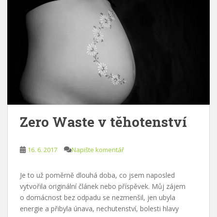
Zero Waste v těhotenství
16. 6. 2017
Napište komentář
Je to už poměrně dlouhá doba, co jsem naposled
vytvořila originální článek nebo příspěvek. Můj zájem
o domácnost bez odpadu se nezmenšil, jen ubyla
energie a přibyla únava, nechutenství, bolesti hlavy