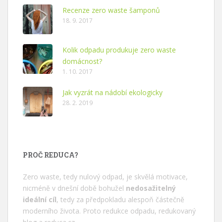
Recenze zero waste šamponů
18. 9. 2017
Kolik odpadu produkuje zero waste
domácnost?
1. 10. 2017
Jak vyzrát na nádobí ekologicky
28. 2. 2019
PROČ REDUCA?
Zero waste, tedy nulový odpad, je skvělá motivace,
nicméně v dnešní době bohužel
nedosažitelný
ideální cíl
, tedy za předpokladu alespoň částečně
moderního života. Proto redukce odpadu, redukovaný