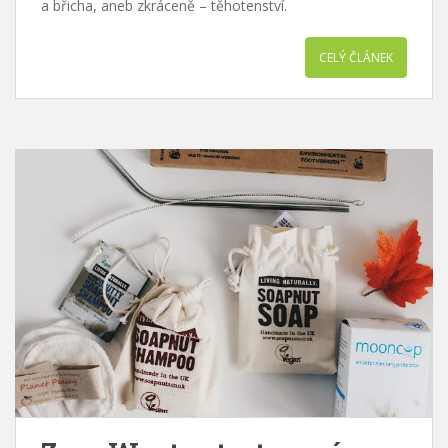
a břicha, aneb zkráceně – těhotenství.
CELÝ ČLÁNEK