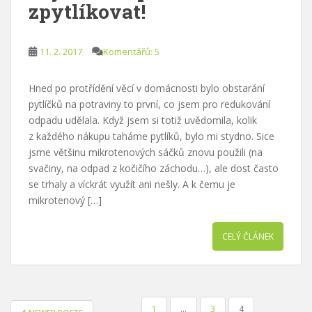
zpytlíkovat!
11. 2. 2017
Komentářů: 5
Hned po protřídění věcí v domácnosti bylo obstarání
pytlíčků na potraviny to první, co jsem pro redukování
odpadu udělala. Když jsem si totiž uvědomila, kolik
z každého nákupu taháme pytlíků, bylo mi stydno. Sice
jsme většinu mikrotenových sáčků znovu použili (na
svačiny, na odpad z kočičího záchodu…), ale dost často
se trhaly a víckrát využít ani nešly. A k čemu je
mikrotenový […]
CELÝ ČLÁNEK
NAVIGACE
1
…
3
4