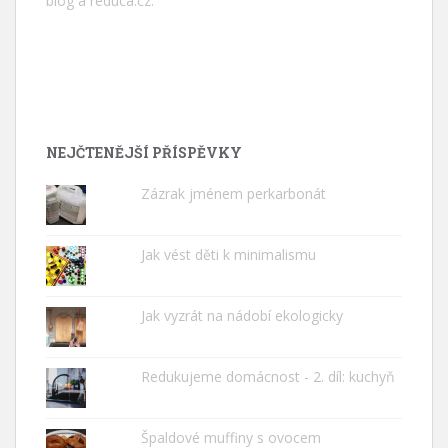
blog a
reduca.cz
.
NEJČTENĚJŠÍ PŘÍSPĚVKY
Zázrak jménem perkarbonát
Jak vést děti k minimalismu
Jak vyzrát na nádobí ekologicky
Redukujeme domácnost - 2. díl: kuchyň
Špaldové muffiny s ovocem