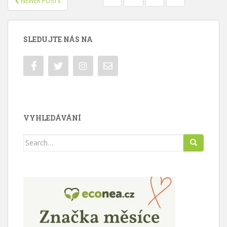
NEWER POSTS
PRO
PŘÍSPĚVKY
SLEDUJTE NÁS NA
VYHLEDÁVÁNÍ
Search
for: