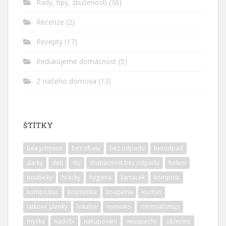
Rady, tipy, zkušenosti
(36)
Recenze
(2)
Recepty
(17)
Redukujeme domácnost
(5)
Z našeho domova
(13)
ŠTÍTKY
bea johnson
bez obalu
bez odpadu
bioodpad
darky
deti
diy
domacnost bez odpadu
holeni
houbicky
hracky
hygiena
kartacek
kompost
komposter
kosmetika
koupelna
kuchyn
latkove plenky
lokalne
miminko
minimalismus
mycka
nadobi
nakupovani
neuspechy
obleceni