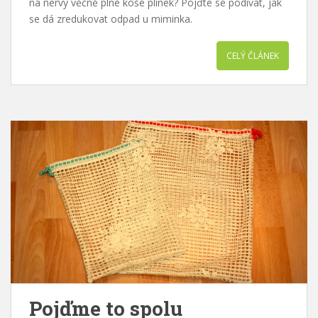
na nervy věčně plné koše plínek? Pojďte se podívat, jak
se dá zredukovat odpad u miminka.
CELÝ ČLÁNEK
Pojďme to spolu