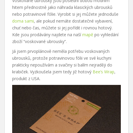
Voskované ubrousky jsou poslední dobou módním
hitem přednostně jako náhrada klasických ubrousků
nebo potravinové fólie. Vyrobit si jej můžete jednoduše
doma sami
, ale pokud nemáte dostatečné vybavení,
chuť nebo čas, můžete si jej pořídit i rovnou hotový.
Kde jsou prodávány najdete na naší
mapě
po vyhledání
zboží “voskované ubrousky”.
Já jsem prvoplánově neměla potřebu voskovaných
ubrousků, protože potravinovou fólii ve své kuchyni
prakticky nepoužívám a svačiny si balím nejraději do
krabiček. Vyzkoušela jsem tedy již hotový
Bee’s Wrap
,
produkt z USA.