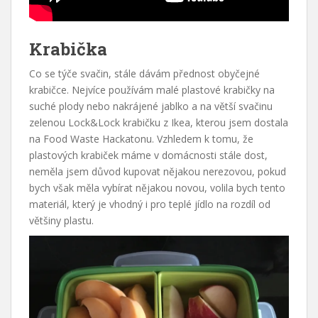
Krabička
Co se týče svačin, stále dávám přednost obyčejné
krabičce. Nejvíce používám malé plastové krabičky na
suché plody nebo nakrájené jablko a na větší svačinu
zelenou Lock&Lock krabičku z Ikea, kterou jsem dostala
na Food Waste Hackatonu. Vzhledem k tomu, že
plastových krabiček máme v domácnosti stále dost,
neměla jsem důvod kupovat nějakou nerezovou, pokud
bych však měla vybírat nějakou novou, volila bych tento
materiál, který je vhodný i pro teplé jídlo na rozdíl od
většiny plastu.