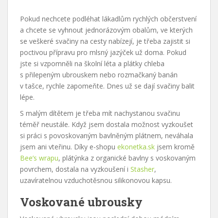
Pokud nechcete podléhat lákadlům rychlých občerstvení
a chcete se vyhnout jednorázovým obalům, ve kterých
se veškeré svačiny na cesty nabízejí, je třeba zajistit si
poctivou přípravu pro mlsný jazýček už doma. Pokud
jste si vzpomněli na školní léta a plátky chleba
s přilepeným ubrouskem nebo rozmačkaný banán
v tašce, rychle zapomeňte. Dnes už se dají svačiny balit
lépe.
S malým dítětem je třeba mít nachystanou svačinu
téměř neustále. Když jsem dostala možnost vyzkoušet
si práci s povoskovaným bavlněným plátnem, neváhala
jsem ani vteřinu. Díky e-shopu
ekonetka.sk
jsem kromě
Bee’s wrapu
, plátýnka z organické bavlny s voskovaným
povrchem, dostala na vyzkoušení i
Stasher
,
uzavíratelnou vzduchotěsnou silikonovou kapsu.
Voskované ubrousky