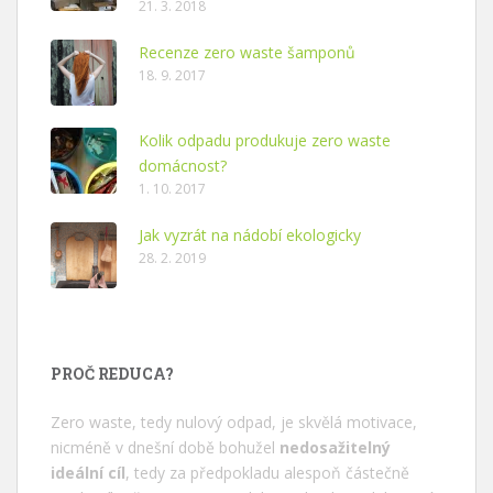
21. 3. 2018
Recenze zero waste šamponů
18. 9. 2017
Kolik odpadu produkuje zero waste
domácnost?
1. 10. 2017
Jak vyzrát na nádobí ekologicky
28. 2. 2019
PROČ REDUCA?
Zero waste, tedy nulový odpad, je skvělá motivace,
nicméně v dnešní době bohužel
nedosažitelný
ideální cíl
, tedy za předpokladu alespoň částečně