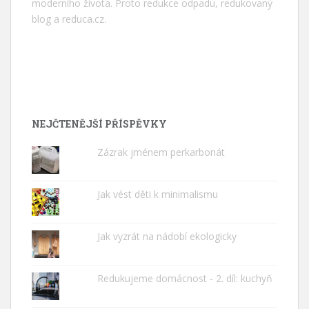
moderního života. Proto redukce odpadu, redukovaný
blog a
reduca.cz
.
NEJČTENĚJŠÍ PŘÍSPĚVKY
Zázrak jménem perkarbonát
Jak vést děti k minimalismu
Jak vyzrát na nádobí ekologicky
Redukujeme domácnost - 2. díl: kuchyň