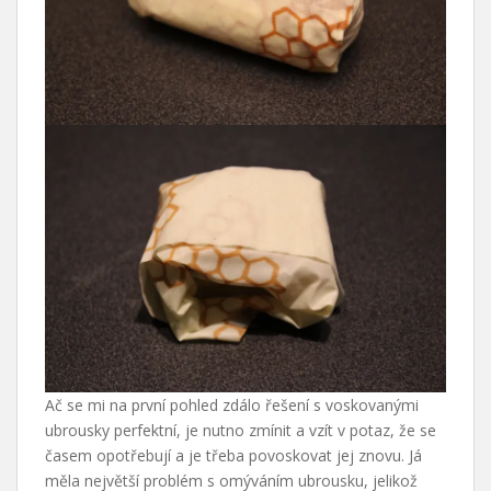
Ač se mi na první pohled zdálo řešení s voskovanými
ubrousky perfektní, je nutno zmínit a vzít v potaz, že se
časem opotřebují a je třeba povoskovat jej znovu. Já
měla největší problém s omýváním ubrousku, jelikož