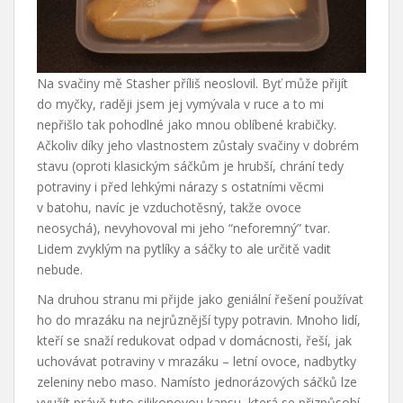
Na svačiny mě Stasher příliš neoslovil. Byť může přijít
do myčky, raději jsem jej vymývala v ruce a to mi
nepřišlo tak pohodlné jako mnou oblíbené krabičky.
Ačkoliv díky jeho vlastnostem zůstaly svačiny v dobrém
stavu (oproti klasickým sáčkům je hrubší, chrání tedy
potraviny i před lehkými nárazy s ostatními věcmi
v batohu, navíc je vzduchotěsný, takže ovoce
neosychá), nevyhovoval mi jeho “neforemný” tvar.
Lidem zvyklým na pytlíky a sáčky to ale určitě vadit
nebude.
Na druhou stranu mi přijde jako geniální řešení používat
ho do mrazáku na nejrůznější typy potravin. Mnoho lidí,
kteří se snaží redukovat odpad v domácnosti, řeší, jak
uchovávat potraviny v mrazáku – letní ovoce, nadbytky
zeleniny nebo maso. Namísto jednorázových sáčků lze
využít právě tuto silikonovou kapsu, která se přizpůsobí