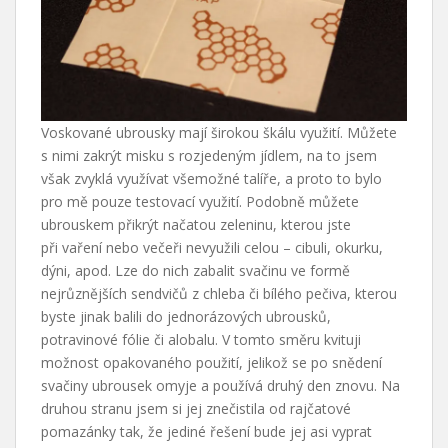
Voskované ubrousky mají širokou škálu využití. Můžete
s nimi zakrýt misku s rozjedeným jídlem, na to jsem
však zvyklá využívat všemožné talíře, a proto to bylo
pro mě pouze testovací využití. Podobně můžete
ubrouskem přikrýt načatou zeleninu, kterou jste
při vaření nebo večeři nevyužili celou – cibuli, okurku,
dýni, apod. Lze do nich zabalit svačinu ve formě
nejrůznějších sendvičů z chleba či bílého pečiva, kterou
byste jinak balili do jednorázových ubrousků,
potravinové fólie či alobalu. V tomto směru kvituji
možnost opakovaného použití, jelikož se po snědení
svačiny ubrousek omyje a používá druhý den znovu. Na
druhou stranu jsem si jej znečistila od rajčatové
pomazánky tak, že jediné řešení bude jej asi vyprat