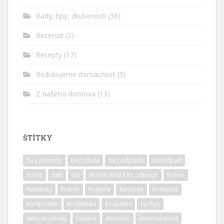
Rady, tipy, zkušenosti
(36)
Recenze
(2)
Recepty
(17)
Redukujeme domácnost
(5)
Z našeho domova
(13)
ŠTÍTKY
bea johnson
bez obalu
bez odpadu
bioodpad
darky
deti
diy
domacnost bez odpadu
holeni
houbicky
hracky
hygiena
kartacek
kompost
komposter
kosmetika
koupelna
kuchyn
latkove plenky
lokalne
miminko
minimalismus