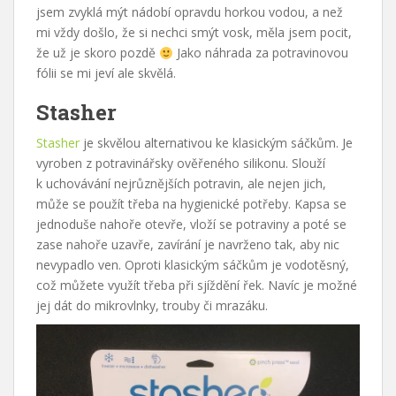
jsem zvyklá mýt nádobí opravdu horkou vodou, a než
mi vždy došlo, že si nechci smýt vosk, měla jsem pocit,
že už je skoro pozdě
Jako náhrada za potravinovou
fólii se mi jeví ale skvělá.
Stasher
Stasher
je skvělou alternativou ke klasickým sáčkům. Je
vyroben z potravinářsky ověřeného silikonu. Slouží
k uchovávání nejrůznějších potravin, ale nejen jich,
může se použít třeba na hygienické potřeby. Kapsa se
jednoduše nahoře otevře, vloží se potraviny a poté se
zase nahoře uzavře, zavírání je navrženo tak, aby nic
nevypadlo ven. Oproti klasickým sáčkům je vodotěsný,
což můžete využít třeba při sjíždění řek. Navíc je možné
jej dát do mikrovlnky, trouby či mrazáku.