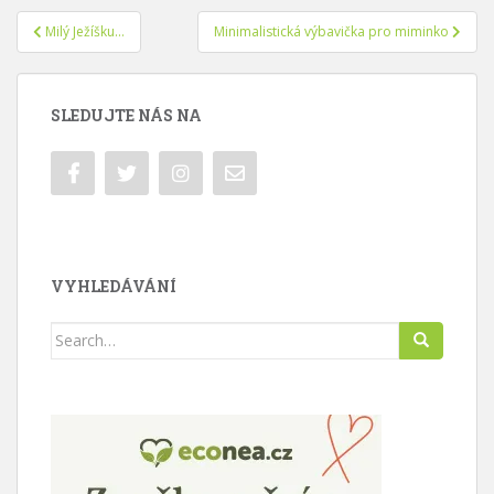
Navigace
Milý Ježíšku…
Minimalistická výbavička pro miminko
pro
příspěvek
SLEDUJTE NÁS NA
VYHLEDÁVÁNÍ
Search
for: