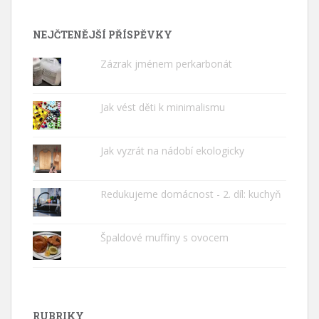
NEJČTENĚJŠÍ PŘÍSPĚVKY
Zázrak jménem perkarbonát
Jak vést děti k minimalismu
Jak vyzrát na nádobí ekologicky
Redukujeme domácnost - 2. díl: kuchyň
Špaldové muffiny s ovocem
RUBRIKY