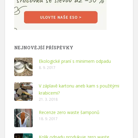
NEJNOVĚJŠÍ PŘÍSPĚVKY
Ekologické praní s minimem odpadu
8. 9. 2017
V záplavě kartonu aneb kam s použitými
krabicemi?
21. 3. 2018
Recenze zero waste šamponů
18. 9. 2017
Kolik odpadu produkuje zero waste