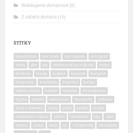
Redukujeme domácnost
(5)
Z našeho domova
(13)
ŠTÍTKY
bea johnson
bez obalu
bez odpadu
bioodpad
darky
deti
diy
domacnost bez odpadu
holeni
houbicky
hracky
hygiena
kartacek
kompost
komposter
kosmetika
koupelna
kuchyn
latkove plenky
lokalne
miminko
minimalismus
mycka
nadobi
nakupovani
neuspechy
obleceni
pece o miminko
pleny
prani
pytliky
recept
redukujeme odpad
sdileni
tehotenstvi
tipy
uklid
vanoce
vareni
vlasy
wc
z druhe ruky
zero waste