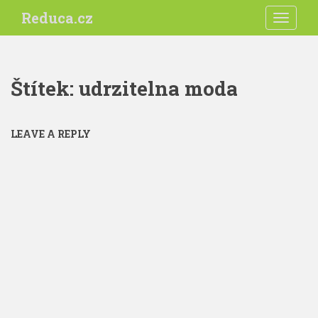
S
Reduca.cz
TOGGLE
k
i
p
t
Štítek:
udrzitelna moda
o
m
a
LEAVE A REPLY
i
n
c
o
n
t
e
n
t