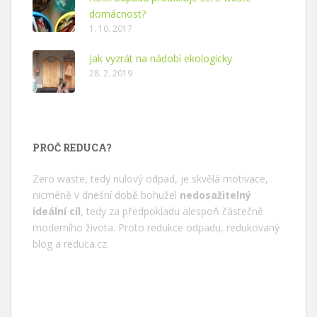
domácnost?
1. 10. 2017
Jak vyzrát na nádobí ekologicky
28. 2. 2019
PROČ REDUCA?
Zero waste, tedy nulový odpad, je skvělá motivace,
nicméně v dnešní době bohužel
nedosažitelný
ideální cíl
, tedy za předpokladu alespoň částečně
moderního života. Proto redukce odpadu, redukovaný
blog a
reduca.cz
.