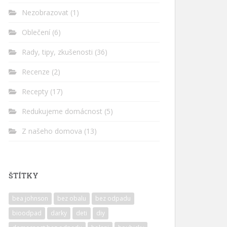
Nezobrazovat
(1)
Oblečení
(6)
Rady, tipy, zkušenosti
(36)
Recenze
(2)
Recepty
(17)
Redukujeme domácnost
(5)
Z našeho domova
(13)
ŠTÍTKY
bea johnson
bez obalu
bez odpadu
bioodpad
darky
deti
diy