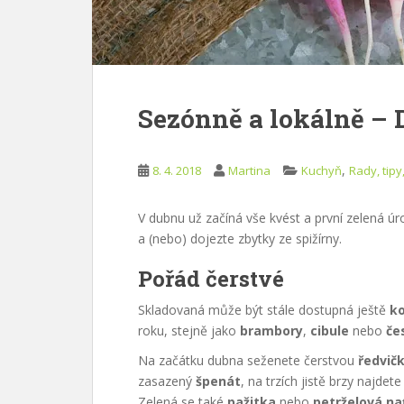
Sezónně a lokálně –
,
8. 4. 2018
Martina
Kuchyň
Rady, tipy
V dubnu už začíná vše kvést a první zelená úr
a (nebo) dojezte zbytky ze spižírny.
Pořád čerstvé
Skladovaná může být stále dostupná ještě
ko
roku, stejně jako
brambory
,
cibule
nebo
če
Na začátku dubna seženete čerstvou
ředvič
zasazený
špenát
, na trzích jistě brzy najdete
Zelená se také
pažitka
nebo
petrželová na