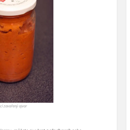
í zavařený ajvar