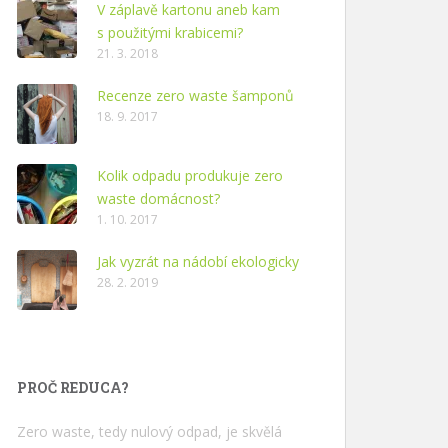
V záplavě kartonu aneb kam
s použitými krabicemi?
21. 3. 2018
Recenze zero waste šamponů
18. 9. 2017
Kolik odpadu produkuje zero
waste domácnost?
1. 10. 2017
Jak vyzrát na nádobí ekologicky
28. 2. 2019
PROČ REDUCA?
Zero waste, tedy nulový odpad, je skvělá