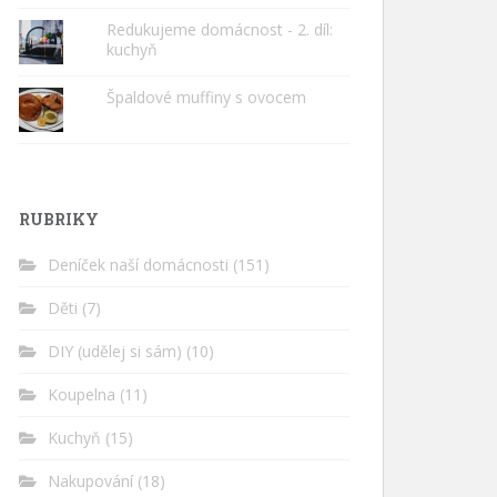
Redukujeme domácnost - 2. díl:
kuchyň
Špaldové muffiny s ovocem
RUBRIKY
Deníček naší domácnosti
(151)
Děti
(7)
DIY (udělej si sám)
(10)
Koupelna
(11)
Kuchyň
(15)
Nakupování
(18)