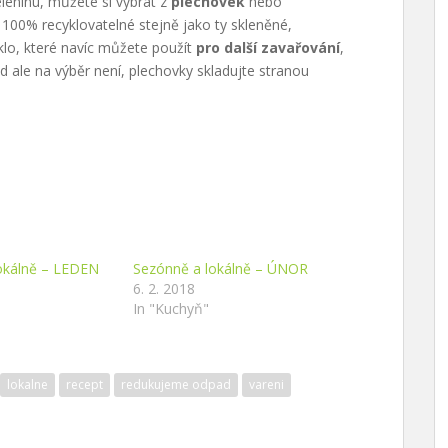
eninu, můžete si vybrat z
plechovek
nebo
u 100% recyklovatelné stejně jako ty skleněné,
sklo, které navíc můžete použít
pro další zavařování
,
d ale na výběr není, plechovky skladujte stranou
okálně – LEDEN
Sezónně a lokálně – ÚNOR
6. 2. 2018
In "Kuchyň"
lokalne
recept
redukujeme odpad
vareni