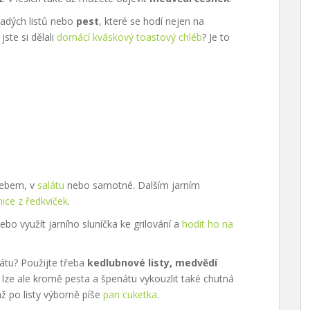
adých listů nebo
pest
, které se hodí nejen na
ste si dělali
domácí kváskový toastový chléb
? Je to
hlebem, v
salátu
nebo samotné. Dalším jarním
ice z ředkviček
.
bo využít jarního sluníčka ke grilování a
hodit ho na
nátu? Použijte třeba
kedlubnové listy, medvědí
lze ale kromě pesta a špenátu vykouzlit také chutná
až po listy výborně píše
pan cuketka
.