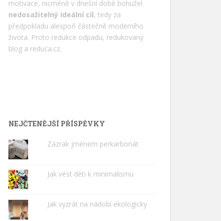
motivace, nicméně v dnešní době bohužel
nedosažitelný ideální cíl
, tedy za
předpokladu alespoň částečně moderního
života. Proto redukce odpadu, redukovaný
blog a
reduca.cz
.
NEJČTENĚJŠÍ PŘÍSPĚVKY
Zázrak jménem perkarbonát
Jak vést děti k minimalismu
Jak vyzrát na nádobí ekologicky