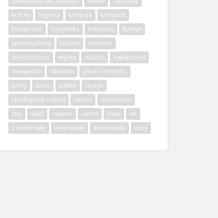
domacnost bez odpadu
holeni
houbicky
hracky
hygiena
kartacek
kompost
komposter
kosmetika
koupelna
kuchyn
latkove plenky
lokalne
miminko
minimalismus
mycka
nadobi
nakupovani
neuspechy
obleceni
pece o miminko
pleny
prani
pytliky
recept
redukujeme odpad
sdileni
tehotenstvi
tipy
uklid
vanoce
vareni
vlasy
wc
z druhe ruky
zero waste
zubni pasta
zuby