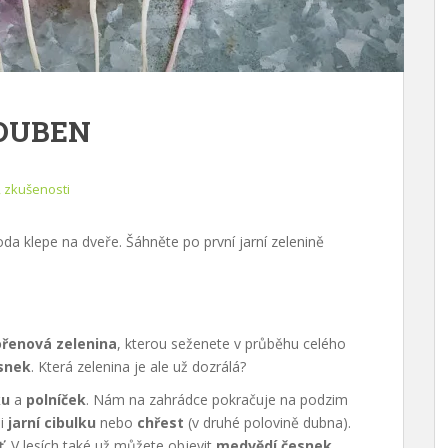
 DUBEN
, zkušenosti
oda klepe na dveře. Šáhněte po první jarní zelenině
řenová zelenina
, kterou seženete v průběhu celého
snek
. Která zelenina je ale už dozrálá?
ku
a
polníček
. Nám na zahrádce pokračuje na podzim
 i
jarní cibulku
nebo
chřest
(v druhé polovině dubna).
ť
. V lesích také už můžete objevit
medvědí česnek
.