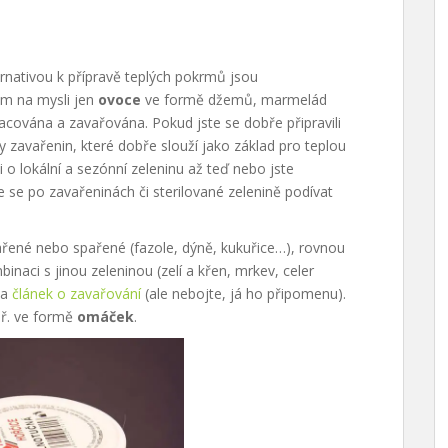
ernativou k přípravě teplých pokrmů jsou
m na mysli jen
ovoce
ve formě džemů, marmelád
racována a zavařována. Pokud jste se dobře připravili
by zavařenin, které dobře slouží jako základ pro teplou
i o lokální a sezónní zeleninu až teď nebo jste
se po zavařeninách či sterilované zelenině podívat
ařené nebo spařené (fazole, dýně, kukuřice…), rovnou
inaci s jinou zeleninou (zelí a křen, mrkev, celer
na
článek o zavařování
(ale nebojte, já ho připomenu).
př. ve formě
omáček
.