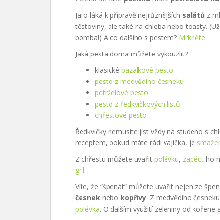
Jaro láká k přípravě nejrůznějších
salátů
z ml
těstoviny, ale také na chleba nebo toasty. (Už j
bomba!) A co dalšího s pestem?
Mrkněte
.
Jaká pesta doma můžete vykouzlit?
klasické
bazalkové pesto
pesto z medvědího česneku
petrželové pesto
pesto z ředkvičkových listů
chřestové pesto
Ředkvičky nemusíte jíst vždy na studeno s c
receptem, pokud máte rádi vajíčka, je
smažen
Z chřestu můžete uvařit
polévku
,
zapéct
ho ne
gril
.
Víte, že “špenát” můžete uvařit nejen ze špe
česnek
nebo
kopřivy
. Z medvědího česneku 
polévka
. O dalším využití zeleniny od kořene 