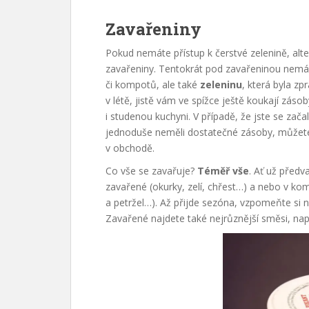
Zavařeniny
Pokud nemáte přístup k čerstvé zelenině, alt
zavařeniny. Tentokrát pod zavařeninou nemá
či kompotů, ale také
zeleninu
, která byla zp
v létě, jistě vám ve spížce ještě koukají záso
i studenou kuchyni. V případě, že jste se začal
jednoduše neměli dostatečné zásoby, můžete 
v obchodě.
Co vše se zavařuje?
Téměř vše
. Ať už předv
zavařené (okurky, zelí, chřest…) a nebo v komb
a petržel…). Až přijde sezóna, vzpomeňte si 
Zavařené najdete také nejrůznější směsi, na