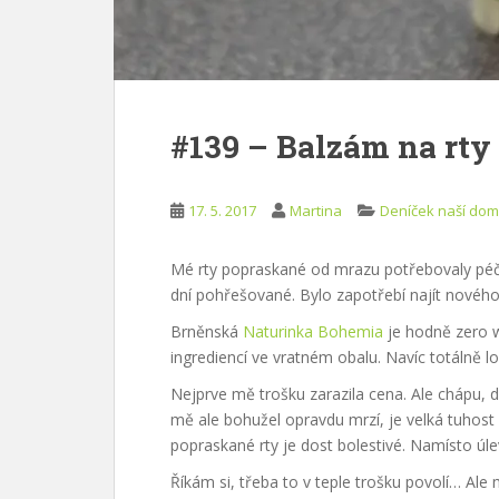
#139 – Balzám na rty
17. 5. 2017
Martina
Deníček naší dom
Mé rty popraskané od mrazu potřebovaly péči.
dní pohřešované. Bylo zapotřebí najít nového
Brněnská
Naturinka Bohemia
je hodně zero wa
ingrediencí ve vratném obalu. Navíc totálně lo
Nejprve mě trošku zarazila cena. Ale chápu, dě
mě ale bohužel opravdu mrzí, je velká tuhost
popraskané rty je dost bolestivé. Namísto úle
Říkám si, třeba to v teple trošku povolí… Ale 