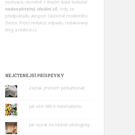
motivace, nicméně v dnešní době bohužel
nedosažitelný ideální cíl
, tedy za
předpokladu alespoň částečně moderního
života. Proto redukce odpadu, redukovaný
blog a
reduca.cz
.
NEJČTENĚJŠÍ PŘÍSPĚVKY
Zázrak jménem perkarbonát
Jak vést děti k minimalismu
Jak vyzrát na nádobí ekologicky