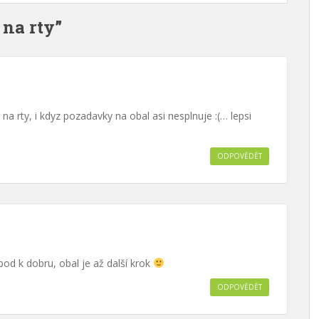
 na rty”
a rty, i kdyz pozadavky na obal asi nesplnuje :(… lepsi
ODPOVĚDĚT
bod k dobru, obal je až další krok
ODPOVĚDĚT