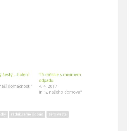
ý šestý – holení
Tři měsíce s minimem
odpadu
 naší domácnosti"
4. 4. 2017
In "Z našeho domova"
chy
redukujeme odpad
zero waste