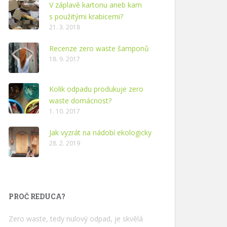
V záplavě kartonu aneb kam
s použitými krabicemi?
21. 3. 2018
Recenze zero waste šamponů
18. 9. 2017
Kolik odpadu produkuje zero
waste domácnost?
1. 10. 2017
Jak vyzrát na nádobí ekologicky
28. 2. 2019
PROČ REDUCA?
Zero waste, tedy nulový odpad, je skvělá