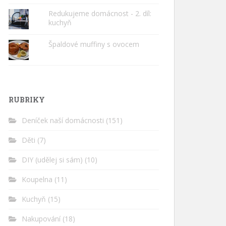
Redukujeme domácnost - 2. díl:
kuchyň
Špaldové muffiny s ovocem
RUBRIKY
Deníček naší domácnosti
(151)
Děti
(7)
DIY (udělej si sám)
(10)
Koupelna
(11)
Kuchyň
(15)
Nakupování
(18)