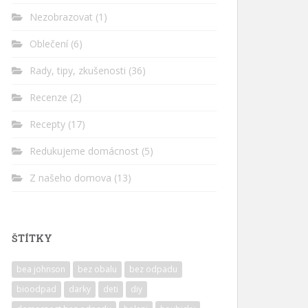
Nezobrazovat
(1)
Oblečení
(6)
Rady, tipy, zkušenosti
(36)
Recenze
(2)
Recepty
(17)
Redukujeme domácnost
(5)
Z našeho domova
(13)
ŠTÍTKY
bea johnson
bez obalu
bez odpadu
bioodpad
darky
deti
diy