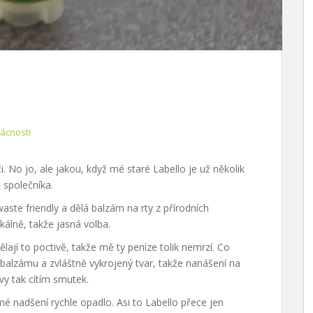
ácnosti
 No jo, ale jakou, když mé staré Labello je už několik
 společníka.
ste friendly a dělá balzám na rty z přírodních
kálně, takže jasná volba.
lají to poctivě, takže mě ty peníz
e tolik nemrzí. Co
 balzámu a zvláštně vykrojený tvar, takže nanášení na
vy tak cítím smutek.
mé nadšení rychle opadlo. Asi to Labello přece jen