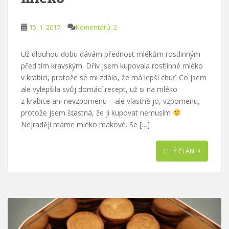
15. 1. 2017
Komentářů: 2
Už dlouhou dobu dávám přednost mlékům rostlinným
před tím kravským. Dřív jsem kupovala rostlinné mléko
v krabici, protože se mi zdálo, že má lepší chuť. Co jsem
ale vylepšila svůj domácí recept, už si na mléko
z krabice ani nevzpomenu – ale vlastně jo, vzpomenu,
protože jsem šťastná, že ji kupovat nemusím
Nejraději máme mléko makové. Se […]
CELÝ ČLÁNEK