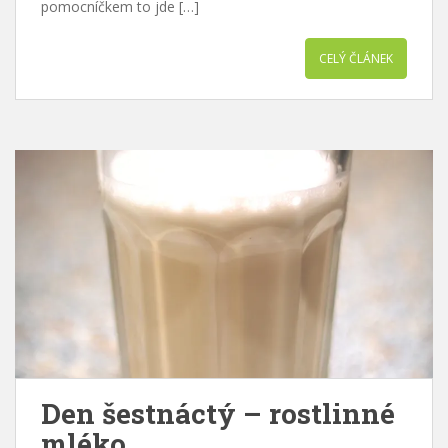
pomocníčkem to jde […]
CELÝ ČLÁNEK
Den šestnáctý – rostlinné
mléko