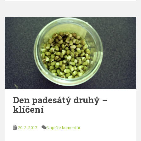
Den padesátý druhý –
klíčení
20. 2. 2017
Napište komentář