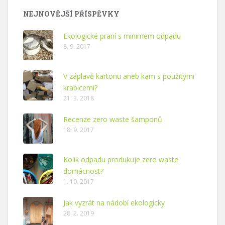
NEJNOVĚJŠÍ PŘÍSPĚVKY
Ekologické praní s minimem odpadu
8. 9. 2017
V záplavě kartonu aneb kam s použitými
krabicemi?
21. 3. 2018
Recenze zero waste šamponů
18. 9. 2017
Kolik odpadu produkuje zero waste
domácnost?
1. 10. 2017
Jak vyzrát na nádobí ekologicky
28. 2. 2019