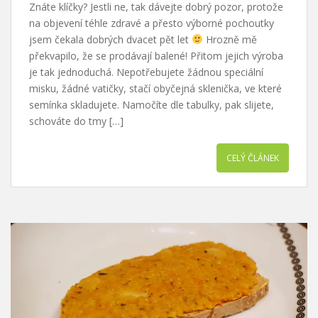
Znáte klíčky? Jestli ne, tak dávejte dobrý pozor, protože
na objevení téhle zdravé a přesto výborné pochoutky
jsem čekala dobrých dvacet pět let
Hrozně mě
překvapilo, že se prodávají balené! Přitom jejich výroba
je tak jednoduchá. Nepotřebujete žádnou speciální
misku, žádné vatičky, stačí obyčejná sklenička, ve které
semínka skladujete. Namočíte dle tabulky, pak slijete,
schováte do tmy […]
CELÝ ČLÁNEK