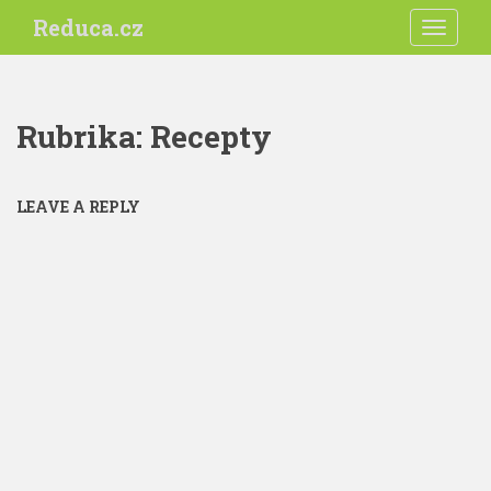
S
Reduca.cz
TOGGLE
k
i
p
t
Rubrika:
Recepty
o
m
a
LEAVE A REPLY
i
n
c
o
n
t
e
n
t