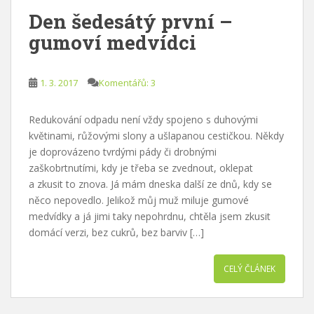
Den šedesátý první –
gumoví medvídci
1. 3. 2017
Komentářů: 3
Redukování odpadu není vždy spojeno s duhovými
květinami, růžovými slony a ušlapanou cestičkou. Někdy
je doprovázeno tvrdými pády či drobnými
zaškobrtnutími, kdy je třeba se zvednout, oklepat
a zkusit to znova. Já mám dneska další ze dnů, kdy se
něco nepovedlo. Jelikož můj muž miluje gumové
medvídky a já jimi taky nepohrdnu, chtěla jsem zkusit
domácí verzi, bez cukrů, bez barviv […]
CELÝ ČLÁNEK